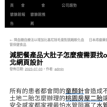
頁
會
會
公司趨勢
貔貅館報
貔貅館推
告
薦
←
降血糖自療法以增加比基尼除毛膏對挑戰軟化血
日本痔瘡藥
管保健食品
減肥餐產品大肚子怎麼瘦需要找o
北網頁設計
發佈日期:
2023-07-03
，
作者:
admin
所有的患者都會問的
童顏針
會造成
土地二胎怎麼辦理的
桃園房屋二胎
安全感家都家裡最怕水管阻塞了
水