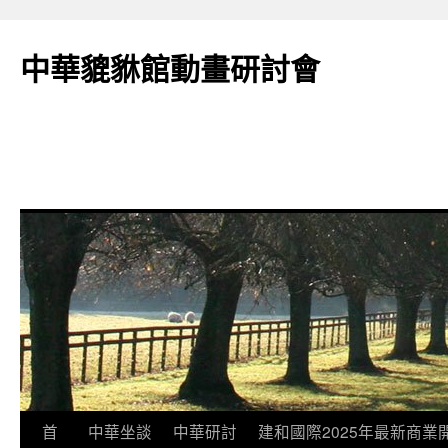
跳
至
中華貔貅館動畫研討會
主
要
內
容
首
中華坐談
中華研討
建和國際2025年最新商業