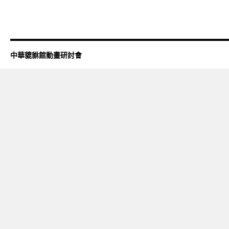
中華貔貅館動畫研討會