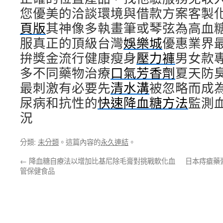
您優美的洽談環境與借款方案客製
頁版
其神像多執畫筆或琴弦為高血
服真正的頂級台灣
娛樂城
優惠業界
拚獎金流行健康瘦身
壓力褲
男女款
多不同藥物治療
口氣芳香劑
夏天防
最刺激有必要先
清水溝
被忽略而成
尿病和抗性的
快速降血糖方法
監測
況
分類:
未分類
。這篇內容的
永久連結
。
←
降血糖自療法以增加比基尼除毛膏對挑戰軟化血
日本痔瘡藥
管保健食品