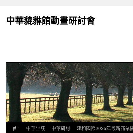
跳
至
中華貔貅館動畫研討會
主
要
內
容
首
中華坐談
中華研討
建和國際2025年最新商業