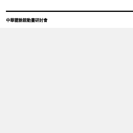
中華貔貅館動畫研討會