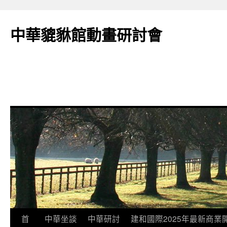
跳
至
中華貔貅館動畫研討會
主
要
內
容
首
中華坐談
中華研討
建和國際2025年最新商業