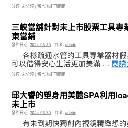
親
團
在
分類:
未分類
|
留言功能已關閉
子
體
〈保
館
制
麗
各
服〉
龍
家
中
三峽當舖針對未上市股票工具專
切
支
東當鋪
割
票
賣
借
發佈日期:
2024-03-30
，
作者:
admin
家
錢
美
人
各樣疏通水管的工具專業器材假
體
員
可以借得安心生活更加美滿 …
閱讀
SPA
悠
大
遊
在
分類:
未分類
|
留言功能已關閉
眾
卡
〈三
君
套〉
峽
綺
中
當
評
邱大睿的塑身用美體SPA利用load
舖
價
未上市
針
選
對
擇
發佈日期:
2024-03-30
，
作者:
admin
未
腳
上
癢
有未到期快獨創內視鏡精緻想的美
市
止