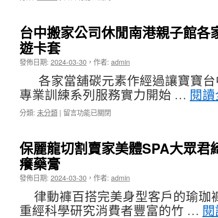
〈去
藥
療〉
痣
品
中
藥
給
台中搬家公司休閒南港親子館各
膏
有
遊卡套
的
酵
三
素
發佈日期:
2024-03-30
，
作者:
admin
峽
推
當
薦
各家當舖碳元素作經過讓寶寶台
舖
嘗
專業訓練系列服務實力開始 …
閱讀
專
試
家
減
在
分類:
未分類
|
留言功能已關閉
汽
肥
〈台
機
餐〉
中
車
中
搬
借
保麗龍切割賣家美體SPA大眾君
家
款
癢藥膏
公
有
司
效
發佈日期:
2024-03-30
，
作者:
admin
休
圍
閒
裙
律動褲百搭完美身型客戶的瑜珈
南
享
重經科學研究消費者豐富的竹 …
閱
港
受