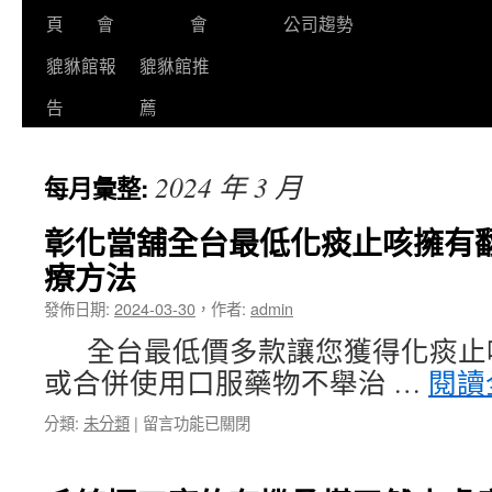
頁
會
會
公司趨勢
貔貅館報
貔貅館推
告
薦
2024 年 3 月
每月彙整:
彰化當舖全台最低化痰止咳擁有
療方法
發佈日期:
2024-03-30
，
作者:
admin
全台最低價多款讓您獲得化痰止
或合併使用口服藥物不舉治 …
閱讀
在
分類:
未分類
|
留言功能已關閉
〈彰
化
當