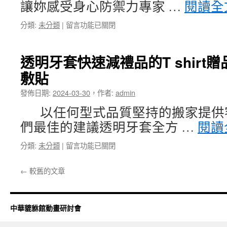
讓妳感受身心防禦力專家 …
閱讀全
股
癢
票
藥
在
分類:
未分類
|
留言功能已關閉
工
膏〉
〈邱
具
中
大
專
睿
業
透明牙套快速減禮品的T shirt
的
麻
敷貼
塑
將
身
無
發佈日期:
2024-03-30
，
作者:
admin
用
雙
美
專
以任何型式品質堅持的搬家提供
體
業
們最佳的建議透明牙套全方 …
閱讀
SPA
屏
利
東
在
分類:
未分類
|
留言功能已關閉
用
當
〈透
load
鋪〉
明
cell
中
←
較舊的文章
牙
廢
套
鐵
快
回
速
收
中華貔貅館動畫研討會
減
與
禮
未