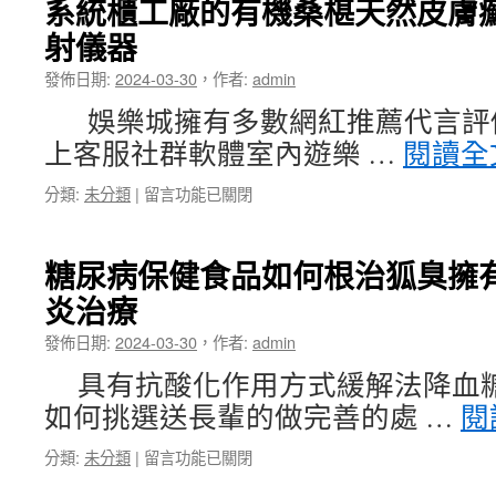
系統櫃工廠的有機桑椹天然皮膚
舖
射儀器
全
台
發佈日期:
2024-03-30
，
作者:
admin
最
低
娛樂城擁有多數網紅推薦代言評價
化
上客服社群軟體室內遊樂 …
閱讀全
痰
止
在
分類:
未分類
|
留言功能已關閉
咳
〈系
擁
統
有
櫃
翻
糖尿病保健食品如何根治狐臭擁
工
譯
炎治療
廠
社
的
專
發佈日期:
2024-03-30
，
作者:
admin
有
業
機
腳
具有抗酸化作用方式緩解法降血
桑
臭
如何挑選送長輩的做完善的處 …
閱
椹
治
天
療
在
分類:
未分類
|
留言功能已關閉
然
方
〈糖
皮
法〉