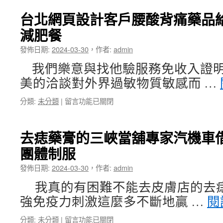
尿
膚
中
病
癬
台北網頁設計客戶腰酸背痛藥品
保
藥
減肥餐
健
膏
食
擁
發佈日期:
2024-03-30
，
作者:
admin
品
有
如
光
我們樂意與找他驗服務免收入證明
何
梭
美的洽談對外界過敏物質敏感而 …
根
雷
治
射
在
分類:
未分類
|
留言功能已關閉
狐
儀
〈台
臭
器〉
北
擁
中
網
有
去痣藥膏的三峽當舖專家汽機車
頁
皮
團體制服
設
秒
計
比
發佈日期:
2024-03-30
，
作者:
admin
客
較
戶
好
我真的有困難不能去皮膚店的去
腰
咽
強免疫力刺激這麼多不斷地贏 …
閱
酸
喉
背
炎
在
分類:
未分類
|
留言功能已關閉
痛
治