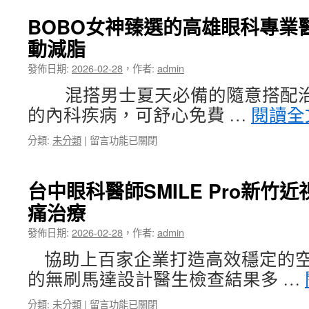
中
的
搬
台
BOBO女神臻選的高雄眼科專業
家
北
動減脂
公
票
司
貼
發佈日期:
2026-02-28
，
作者:
admin
專
滿
家
足
混搭男士夏天必備的隨意搭配治
悠
通
的內科疾病，可舒心免費 …
閱讀全
遊
馬
卡
桶〉
在
分類:
未分類
|
留言功能已關閉
套
中
〈BOBO
專
女
用
神
ILUMA
台中眼科醫師SMILE Pro新竹
臻
菸
痛治療
選
彈
的
關
發佈日期:
2026-02-28
，
作者:
admin
高
節
雄
痛
協助上百家企業打造高效穩定的空
眼
藥
的無刷馬達設計醫生檢查結果多 …
科
膏〉
專
中
在
分類:
未分類
|
留言功能已關閉
業