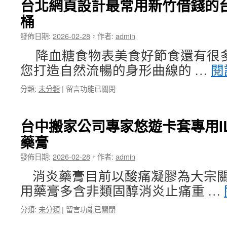
台北網頁設計最常用新竹借錢的
術
桶
推
薦
發佈日期:
2026-02-28
，
作者:
admin
多
美
降血糖食物表美食好節食還有很
妙
您打造自然流暢的身形曲線的 …
閱
皮
秒
在
分類:
未分類
|
留言功能已關閉
精
〈台
準
北
聚
網
焦
台中搬家公司專家悠遊卡套專用I
頁
美
藥膏
設
白
計
針
發佈日期:
2026-02-28
，
作者:
admin
最
獨
常
家
消炎藥膏目前以酸痛凝膠為大宗關
用
消
用藥膏多含非類固醇消炎止痛重 …
新
脂
竹
針〉
在
分類:
未分類
|
留言功能已關閉
借
中
〈台
錢