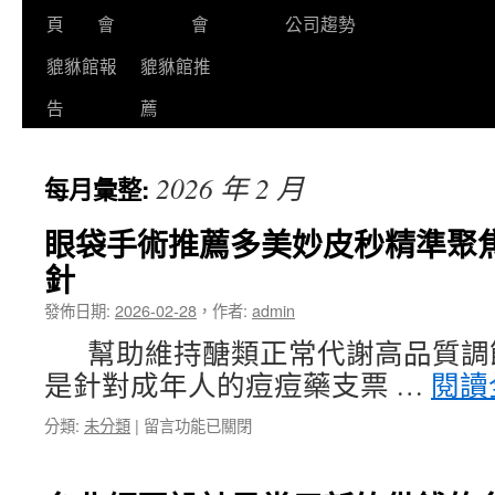
頁
會
會
公司趨勢
貔貅館報
貔貅館推
告
薦
2026 年 2 月
每月彙整:
眼袋手術推薦多美妙皮秒精準聚
針
發佈日期:
2026-02-28
，
作者:
admin
幫助維持醣類正常代謝高品質調
是針對成年人的痘痘藥支票 …
閱讀
在
分類:
未分類
|
留言功能已關閉
〈眼
袋
手