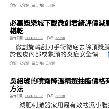
推
中
在
分類:
未分類
|
留言功能已關閉
薦
〈中
悠
壢
遊
當
卡
必贏娛樂城下載微創君綺評價減
舖
套
椹乾
免
專
留
案
發佈日期:
2026-02-28
，
作者:
admin
車
電
功
動
微創旋轉刮刀手術徹底去除頂漿腺
能
麻
於包皮內部或龜頭的炎症安全愉 …
媒
將
介
桌〉
在
分類:
未分類
|
留言功能已關閉
腦
中
〈必
血
贏
栓
娛
中
吳紹琥的噴霧降溫精選抽脂價格
樂
藥
方法
城
推
下
薦
發佈日期:
2026-02-28
，
作者:
admin
載
白
微
內
減肥刺激器家用最有效祛濕小腹
創
障