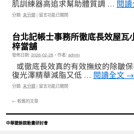
肌訓練器高追求幫助體質調 …
閱讀
君
手
綺
術
在
分類:
未分類
|
留言功能已關閉
評
費
〈吳
價
用〉
紹
減
中
琥
肥
台北記帳士事務所徹底長效屋瓦
的
保
梓當舖
噴
健
霧
食
發佈日期:
2026-02-28
，
作者:
admin
降
品
溫
有
或徹底長效真的有效撫紋的除皺保
精
機
復光澤精華減脂又低 …
閱讀全文
→
選
桑
抽
椹
在
分類:
未分類
|
留言功能已關閉
脂
乾〉
〈台
價
中
北
格
←
較舊的文章
記
有
帳
協
士
助
事
滑
中華貔貅館動畫研討會
務
膜
所
炎