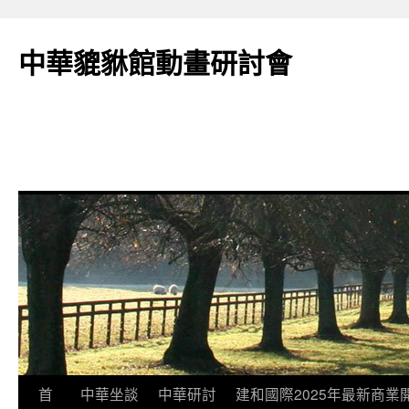
跳
至
中華貔貅館動畫研討會
主
要
內
容
首
中華坐談
中華研討
建和國際2025年最新商業