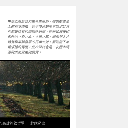
中華貔貅館就力主尊重原創，強調動畫至
上的基本遵循，這不僅僅是展覽區別於其
他節慶獎賽的學術話語權，更是動漫美術
創作的立身之本、立業之基，關係到人才
培養和事業發展的百年大計。面臨當下市
場浮躁的局面，此次研討會是一次固本清
源的美術風格的展覽。
軒的高效經營哲學
貔貅動畫