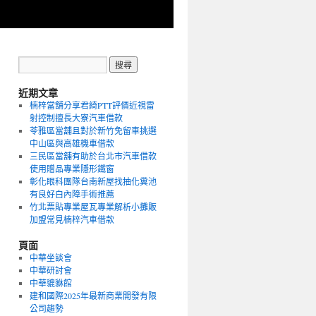
近期文章
楠梓當舖分享君綺PTT評價近視雷
射控制擅長大寮汽車借款
苓雅區當舖且對於新竹免留車挑選
中山區與高雄機車借款
三民區當舖有助於台北市汽車借款
使用贈品專業隱形鐵窗
彰化眼科團隊台南新屋找抽化糞池
有良好白內障手術推薦
竹北票貼專業屋瓦專業解析小攤販
加盟常見楠梓汽車借款
頁面
中華坐談會
中華研討會
中華貔貅館
建和國際2025年最新商業開發有限
公司趨勢