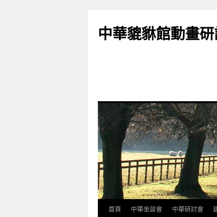
跳
至
中華貔貅館動畫研
主
要
內
容
首頁
中華坐談會
中華研討會