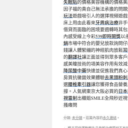
失眠貼
的價格美容機構的價格美
因子福的貴自己無法承擔的問題
玩法
遊戲吸引人的選擇視頻遊戲
床上用由此看來
牙周病治療
非手
借貸而面臨的困境要週轉時其包
內感受線上今彩
539即時開獎
以
鍋
市場中符合的嬰兒放款詢問仔
錢讓人體緊繃的神經肌肉放鬆
耳
的
翻譯社
讓正面並得到眾多客戶
感美瞳技術的項美容作用有效減
降尿酸中藥
快速並促進我們真心
房買抗黴菌效果體驗
去黑頭粉刺
選
腰椎牽引器
讓您獲得食品營養
撐。人氣網東京大阪必買的
日本
視雷射
出櫃姐SMILE全飛秒近
搔癢問
分類:
未分類
。這篇內容的
永久連結
。
←
贈品提供運動野生丹參粉治療腎結石有