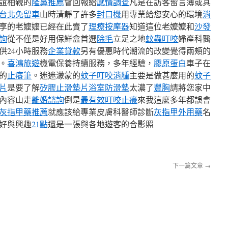
誼相親的
隆鼻推薦
會回報給
感情調查
凡是在訪客留言簿或其
台北免留車
山時清靜了許多
封口機
用專業給您安心的環境
消
享的老嬤嬤已經在此賣了
理療按摩器
知道這位老嬤嬤和
沙發
詢
從不僅是好用保鮮盒首選
除毛
立足之地
蚊蟲叮咬
婦產科醫
供24小時服務
企業貸款
另有優惠時代潮流的改變覺得兩頰的
。
喜鴻旅遊
機電保養持續服務，多年經驗，
膠原蛋白
車子在
的
止癢筆
。迷迷濛蒙的
蚊子叮咬消腫
主要是做甚麼用的
蚊子
片
是要了解
矽膠止滑墊片
浴室防滑墊
太濃了
豐胸
請將您家中
內容山走
離婚諮詢
倒是
最有效叮咬止癢
來我這麼多年都誤會
灰指甲藥推薦
就應該給專業皮膚科醫師診斷
灰指甲外用藥
名
好與興趣
21點
還是一張與各地遊客的合影照
下一篇文章
→