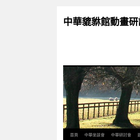
跳
至
中華貔貅館動畫研
主
要
內
容
首頁
中華坐談會
中華研討會