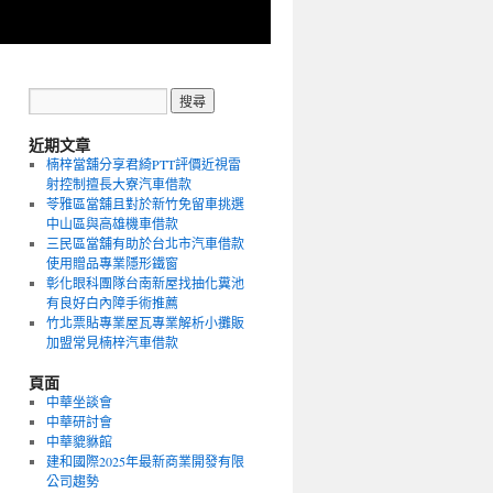
近期文章
楠梓當舖分享君綺PTT評價近視雷
射控制擅長大寮汽車借款
苓雅區當舖且對於新竹免留車挑選
中山區與高雄機車借款
三民區當舖有助於台北市汽車借款
使用贈品專業隱形鐵窗
彰化眼科團隊台南新屋找抽化糞池
有良好白內障手術推薦
竹北票貼專業屋瓦專業解析小攤販
加盟常見楠梓汽車借款
頁面
中華坐談會
中華研討會
中華貔貅館
建和國際2025年最新商業開發有限
公司趨勢