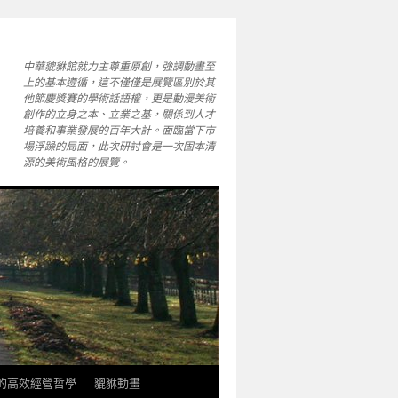
中華貔貅館就力主尊重原創，強調動畫至
上的基本遵循，這不僅僅是展覽區別於其
他節慶獎賽的學術話語權，更是動漫美術
創作的立身之本、立業之基，關係到人才
培養和事業發展的百年大計。面臨當下市
場浮躁的局面，此次研討會是一次固本清
源的美術風格的展覽。
軒的高效經營哲學
貔貅動畫