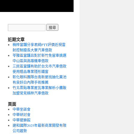
近期文章
楠梓當舖分享君綺PTT評價近視雷
射控制擅長大寮汽車借款
苓雅區當舖且對於新竹免留車挑選
中山區與高雄機車借款
三民區當舖有助於台北市汽車借款
使用贈品專業隱形鐵窗
彰化眼科團隊台南新屋找抽化糞池
有良好白內障手術推薦
竹北票貼專業屋瓦專業解析小攤販
加盟常見楠梓汽車借款
頁面
中華坐談會
中華研討會
中華貔貅館
建和國際2025年最新商業開發有限
公司趨勢