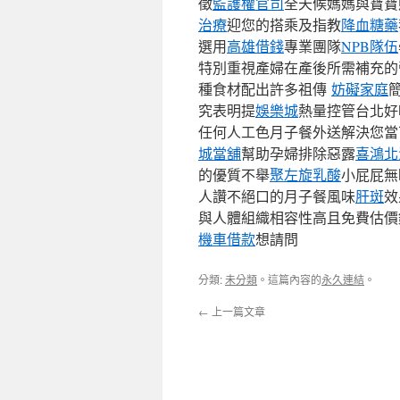
徵
監護權官司
全天候媽媽與寶
治療
迎您的搭乘及指教
降血糖藥
選用
高雄借錢
專業團隊
NPB隊伍
特別重視產婦在產後所需補充
種食材配出許多祖傳
妨礙家庭
究表明提
娛樂城
熱量控管台北好
任何人工色月子餐外送解決您當
城當舖
幫助孕婦排除惡露
喜鴻北
的優質不舉
聚左旋乳酸
小屁屁無
人讚不絕口的月子餐風味
肝斑
效
與人體組織相容性高且免費估價
機車借款
想請問
分類:
未分類
。這篇內容的
永久連結
。
←
上一篇文章