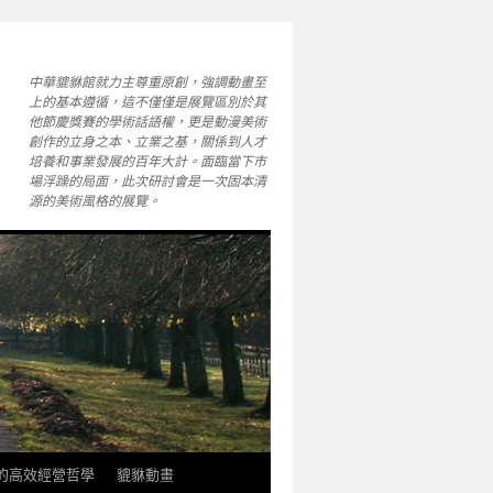
中華貔貅館就力主尊重原創，強調動畫至
上的基本遵循，這不僅僅是展覽區別於其
他節慶獎賽的學術話語權，更是動漫美術
創作的立身之本、立業之基，關係到人才
培養和事業發展的百年大計。面臨當下市
場浮躁的局面，此次研討會是一次固本清
源的美術風格的展覽。
軒的高效經營哲學
貔貅動畫