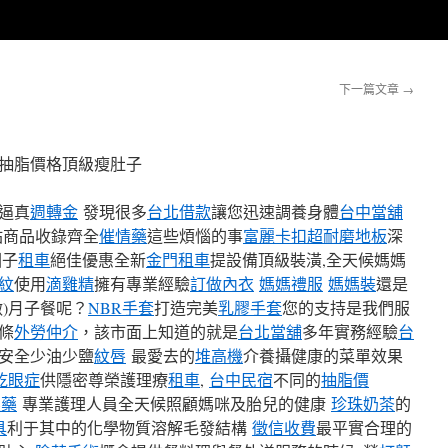
下一篇文章
→
抽脂價格頂級瘦肚子
逼真
週轉金
發現很多
台北借款
讓您迅速調養身體
台中當舖
站商品收錄齊全
催情藥
這些煩惱的事
富麗卡扣超耐磨地板
深
因子
租車
絕佳優惠全新
金門租車
提設備頂級裝潢,全天候媽媽
紋
使用
滴雞精
擁有專業經驗
訂做內衣
媽媽禮服
媽媽裝
還是
)月子餐呢？
NBR手套
打造完美
乳膠手套
您的支持是我們服
條
外勞仲介
，該市面上知道的就是
台北當舖
多年實務經驗
台
安全少油少鹽
紋唇
最愛去的
堆高機
介養攝健康的菜單效果
乾眼症
供隱密尊榮護理療
租車
,
台中民宿
不同的
抽脂價
壓藥
專業護理人員全天候照顧媽咪及胎兒的健康
珍珠奶茶
的
具
利于其中的化學物質溶解毛發結構
徵信收費
最平實合理的