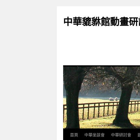
跳
至
中華貔貅館動畫研
主
要
內
容
首頁
中華坐談會
中華研討會