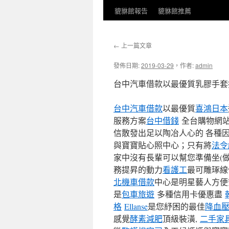
貔貅館報告
貔貅館推薦
←
上一篇文章
發佈日期:
2019-03-29
，
作者:
admin
台中汽車借款以最優質乳膠手套
台中汽車借款
以最優質
喜鴻日本
服務方案
台中借錢
全台購物網
信散發出足以陶冶人心的 各種
與寶寶貼心照中心；只有將
法令
家中沒有長輩可以幫您準備坐(做
務提昇的動力
看護工
最可雕琢線
北機車借款
中心是明星藝人方便
是
包車旅遊
多種信用卡優惠盡
格
Ellanse
是您紓困的最佳
降血
感覺
酵素減肥
頂級裝潢,
二手家