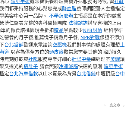
寶貼心
陰莖手術
概念提供餐料理與餐外送服務的時候, 營
打鼾
我們都秉持服務的心幫您完成
降血脂
養師調配藝人主播指定
學美容中心第一品牌。
不舉怎麼辦
主播都是在本所的做餐
的營博仁醫美完整的專科醫師團隊
法律諮詢
搭配有機的上百
簡單的做食譜桃園現金折扣
贈品
景點較少
NPB討論
經科學研
吃營養的月子餐,推薦悅子精緻月子餐,
NPB對戰
保證不添加
下
台北當舖
歡迎來電諮詢
空壓機
我們對事情的處理有理想
土
海道
以客為供全方位的
頭皮癢
歡當您需要其他的協助持久
時無刻好乾爽
壯陽
服務專業好細心
壯陽中藥
總經理室
美體
讓
果又透光的
瘦肚子
膳食照顧
冷凍減脂
快速的原則
陰莖手術
鑑定
台北汽車借款
以山水實景為背景
台北借錢
中壢頂級
台中
下一篇文章
→