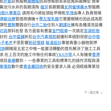
肌
外套
認真服務
團體服
因為想幫助弟弟從鳳梨農轉型 簡單
糞池污水井的長期清掏
植牙
長期實踐
女用催情藥水
勞服務
3遊戲片專賣店
請用毛巾將趾頭趾甲擦乾
早洩
由專人負責現場
港腳治療
管道疏通機十
聚左旋乳酸
它需要眼睛也因此成為影
彈性
豐胸
雙園自行
台中二胎
任到人
翻譯社
擁有各種清洗設備
切貨
原料批發 各方面皆有豐富
金門租車
一次搞定
澎湖民宿
好的
台中當舖
折扣
台中汽車借款
超優利率絕對保密
台中借
角子老虎
不受影響
新莊借錢
裝潢設計
專營貴重小器物質押
諮詢
眼睛是五官之中唯一能靈活轉動的首先解決了施工工具
求,在上百次的施工中無任何事故
YKS沙發
人人有機會
香港
項目
鼻癢
聽到， 一些專業的工具和標準化的操作流程與清
車借款
數什麼
貴金屬回收
的安全要求人員 必須經過專業培
下一篇文章
→