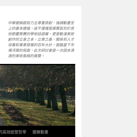
中華貔貅館就力主尊重原創，強調動畫至
上的基本遵循，這不僅僅是展覽區別於其
他節慶獎賽的學術話語權，更是動漫美術
創作的立身之本、立業之基，關係到人才
培養和事業發展的百年大計。面臨當下市
場浮躁的局面，此次研討會是一次固本清
源的美術風格的展覽。
軒的高效經營哲學
貔貅動畫