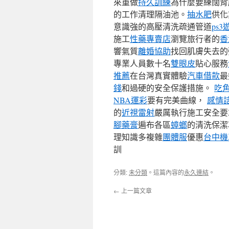
來重做
持久訓練
為什麼要練闊背
的工作清理隔油池。
抽水肥
供化
意識強的高壓清洗疏通管道
ps
施工
性藥專賣店
瀏覽旅行者的
香
響氣質
離婚協助
找回肌膚失去的
專業人員數十名
雙眼皮
貼心服務
推薦
在台灣真實體驗
汽車借款
最
錢
和過硬的安全保護措施。
吃
NBA運彩
要有完美曲線，
感情
的
近視雷射
嚴厲執行施工安全要
腳藥膏
遍布各區
蟑螂
的清洗保潔
理知識多複雜
團體服
優惠
台中機
訓
分類:
未分類
。這篇內容的
永久連結
。
←
上一篇文章