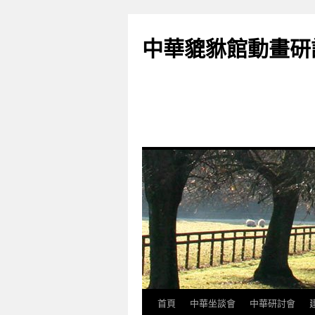
跳
至
中華貔貅館動畫研
主
要
內
容
首頁
中華坐談會
中華研討會