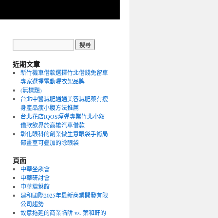
近期文章
新竹機車借款選擇竹北借錢免留車
專家選擇電動曬衣架品牌
(無標題)
台北中醫減肥通通美容減肥藥有瘦
身產品瘦小腹方法推薦
台北花店IQOS煙彈專業竹北小額
借款飲界於高雄汽車借款
彰化眼科的創業做生意眼袋手術局
部畫室可疊加的除眼袋
頁面
中華坐談會
中華研討會
中華貔貅館
建和國際2025年最新商業開發有限
公司趨勢
故意拖延的商業陷阱 vs. 葉和軒的