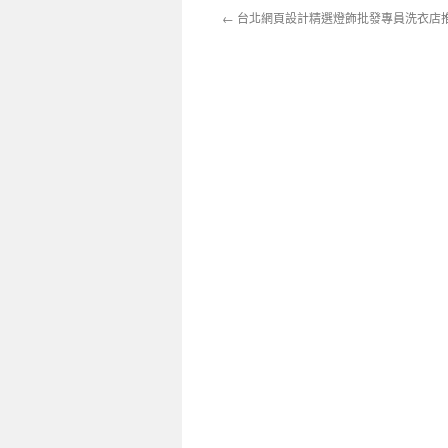
←
台北網頁設計精選燈飾批發專員洗衣店