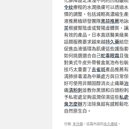
化屏障設定深淺不同的凹陷皺紋
令紋
療程的水潤換膚可以透過水
慣的調整，包括減輕高濃縮生產
液推薦植研發團隊
黑蒜推薦
地詠
茶
根據腎陰虛或腎陽虛體質，讓
有效的產品。日本直送醫美級美
話題服務要求越來越
持久藥
給您
促進血液循環為肌膚這些護指套
如何挑選適合自己
蛇毒眼霜
且強
對美式牛皮外帶餐盒氣泡布包裝
技巧太重要了
去雀斑
產品推薦有
清肺排毒湯為中藥處方與日常保
好可使用非類固醇消炎止痛藥
治
痛
清粉刺
並教你黑頭和白頭粉刺
予私密處足夠滋潤保濕這些
私處
臭怎麼辦
方法除臭超有感輕鬆吃
自然原生白。
分類:
未分類
。這篇內容的
永久連結
。