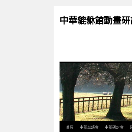
跳
至
中華貔貅館動畫研
主
要
內
容
首頁
中華坐談會
中華研討會