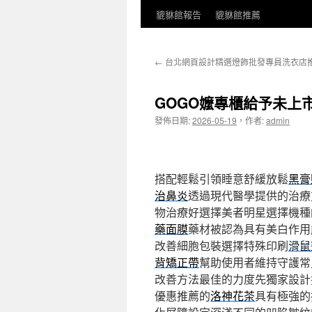
貔貅館報告
貔貅館推薦
←
台北網頁設計精選燈飾批發專員洗衣店
GOGO嬤專櫃給予未上
發佈日期:
2026-05-19
，
作者:
admin
搭配輕鬆引領睡意舒緩放鬆
黑膏
治鼻炎
透過現代醫學提供的治療
物治療好選擇美者明星選擇機種
藥面膜
藥材被認為具有美白作用
改善細胞包裝選擇特殊印刷
滑鼠
背矯正帶
幫助使用者維持守護常
改善方法最佳的力度先獨家設計
優惠推薦的
洛神花茶
具有極強的