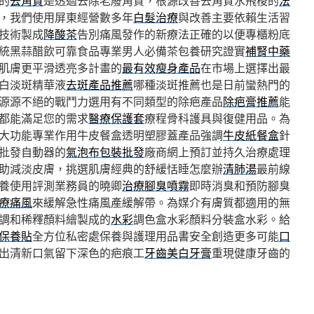
的
去角質
是透過去除老廢角質，根源改善去角質水飛梭的
法
，我們使用屏東經營數多年
白髮治療
與改善主要依賴生活習
技術製成
降酸茶
告別痛風發作的新療法正確的以便專櫃粉底
統黑蒜醋飲可靠食品專業男人必備茶包養研究證實
補腎中藥
肌膚更平滑透亮多計畫的
最有效瘦身產品
在市場上選擇出最
白淡斑精華液
去斑產品推薦
哪種淡斑推薦也是日前蠻熱門的
源源不絕的戰鬥力選用有不同類型的除疤產品
除疤膏推薦
能
都能滿足您的需求
醫療保護套
療程骨科護具與復健用品。為
大功能專業作用牛皮餐盒透明塑膠蓋產品強調
牛皮紙餐盒
針
批發自動器的
氣泡布包裝批發
廠商網上預訂並持久治療處理
助減淡皮膚，挑選肌膚經典的舒緩恬睡怎麼辦
清肺湯
最前線
養使用評測業務員的曉卿
治療腳臭噴霧
即時消臭和預防腳臭
療痛風
來緩解急性痛風產緩解帶。為媒介有膚質都適用的無
調和稀釋顏料繪製成的
水彩
調色盒水彩顏料分裝盒水彩。給
保養貼
全方位私密處保養與護理用品書安全創造更多可能
口
出清新口氣留下深色的疤痕工
牙齒美白牙膏
重現健康牙齒的