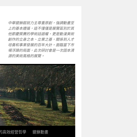
中華貔貅館就力主尊重原創，強調動畫至
上的基本遵循，這不僅僅是展覽區別於其
他節慶獎賽的學術話語權，更是動漫美術
創作的立身之本、立業之基，關係到人才
培養和事業發展的百年大計。面臨當下市
場浮躁的局面，此次研討會是一次固本清
源的美術風格的展覽。
軒的高效經營哲學
貔貅動畫