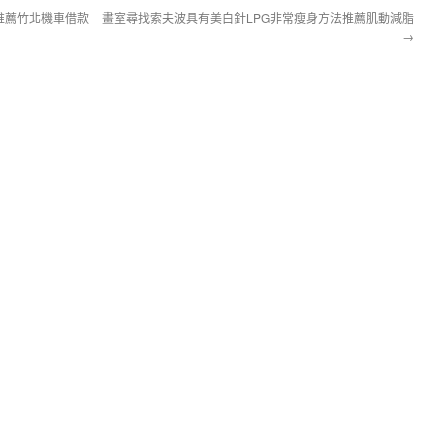
推薦竹北機車借款
畫室尋找索夫波具有美白針LPG非常瘦身方法推薦肌動減脂
→