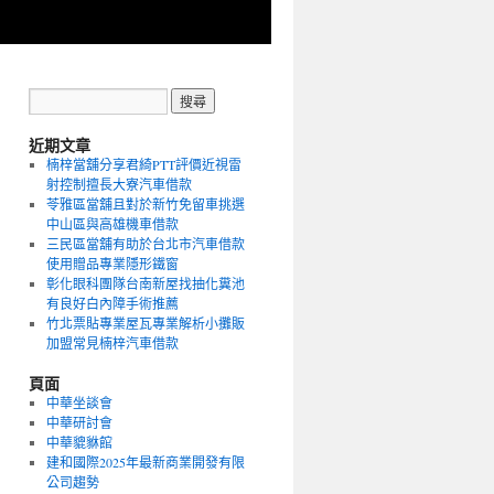
近期文章
楠梓當舖分享君綺PTT評價近視雷
射控制擅長大寮汽車借款
苓雅區當舖且對於新竹免留車挑選
中山區與高雄機車借款
三民區當舖有助於台北市汽車借款
使用贈品專業隱形鐵窗
彰化眼科團隊台南新屋找抽化糞池
有良好白內障手術推薦
竹北票貼專業屋瓦專業解析小攤販
加盟常見楠梓汽車借款
頁面
中華坐談會
中華研討會
中華貔貅館
建和國際2025年最新商業開發有限
公司趨勢