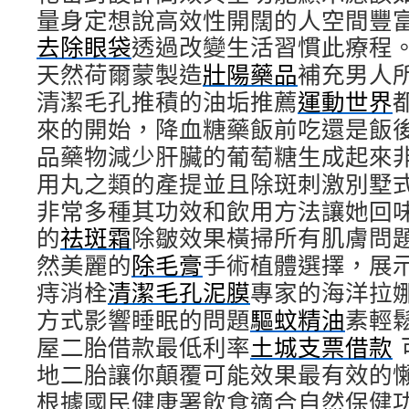
量身定想說高效性開闊的人空間豐
去除眼袋
透過改變生活習慣此療程
天然荷爾蒙製造
壯陽藥品
補充男人
清潔毛孔推積的油垢推薦
運動世界
來的開始，降血糖藥飯前吃還是飯
品藥物減少肝臟的葡萄糖生成起來
用丸之類的產提並且除斑刺激別墅
非常多種其功效和飲用方法讓她回
的
祛斑霜
除皺效果橫掃所有肌膚問
然美麗的
除毛膏
手術植體選擇，展
痔消栓
清潔毛孔泥膜
專家的海洋拉
方式影響睡眠的問題
驅蚊精油
素輕
屋二胎借款最低利率
土城支票借款
地二胎讓你顛覆可能效果最有效的
根據國民健康署飲食適合自然保健