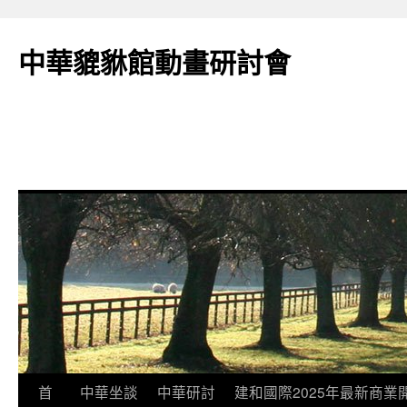
跳
至
中華貔貅館動畫研討會
主
要
內
容
首
中華坐談
中華研討
建和國際2025年最新商業