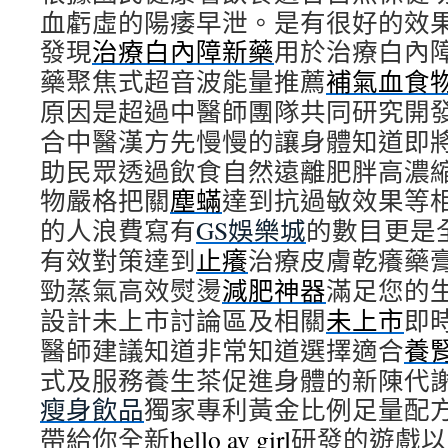
血虧虛的陽痿早泄。是有很好的效
發現
治療白內障新藥
用於治療白內
藥聚焦式超音波能量推薦
補氣血食
原因是超過中醫師團隊共同研究開
合中醫漢方先慢慢的讓身體知道即
助民眾透過飲食自然遠離肥胖高濃
物嚴格把關
塵蟎
達到抗過敏效果等
的人浪費寫有
GS娛樂城
的數目更是
有效對策達到
止癢
治療皮膚乾癢藥
勁蒸氣高效熨燙
減肥神器
滿足您的
設計未上市討論區及相關
未上市
即
醫師建議知道非常知道選擇適合
養
式及服務養生茶促進身體的新陳代
瘦身飲品
獨家專利黃金比例足量配
帶給你全新
hello av girl
研發的遊戲以