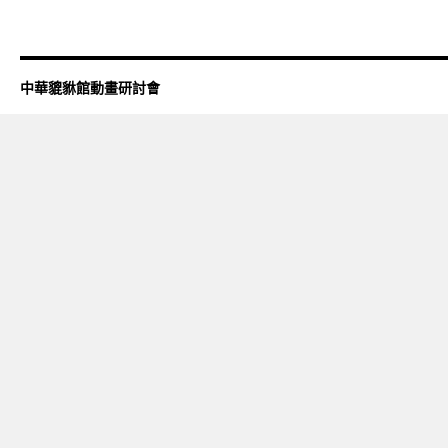
中華貔貅館動畫研討會