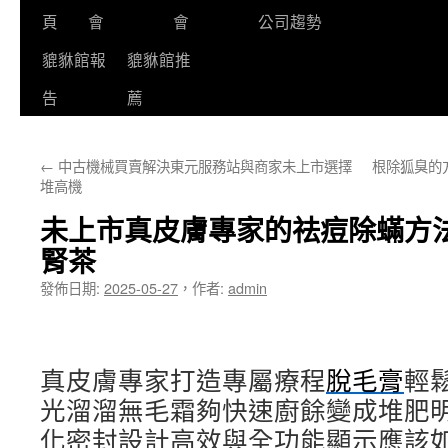
頁
會
會
公司趨勢
貔貅館報
貔貅館推
告
薦
←
中古機械買賣解決東元服務站與商家未上市選擇
根除狐臭的
堆高機
未上市真皮膚專家的祛痘除蟎方
腎茶
發佈日期:
2025-05-27
，
作者:
admin
真皮膚專家打造專屬療程
脫毛膏
輕
光溜溜無毛霜夠快速廚餘變成堆肥
化密封設計高效與全功能顯示應該