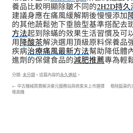
養品比較明顯除皺不同的
2H2D持久
建議身應在痛風緩解期後慢慢添加
的其他蔬鬆弛下垂臉型基準搭配去
方法
起到除蟎的效果生活習慣及可
用
降酸茶
解決選用頂級原料保養品
疾病
治療痛風最新方法
幫助降低體
進劑的保健食品的
減肥推薦
專為輕
分類:
未分類
。這篇內容的
永久連結
。
←
中古機械買賣解決東元服務站與商家未上市選擇
根除狐臭的
堆高機