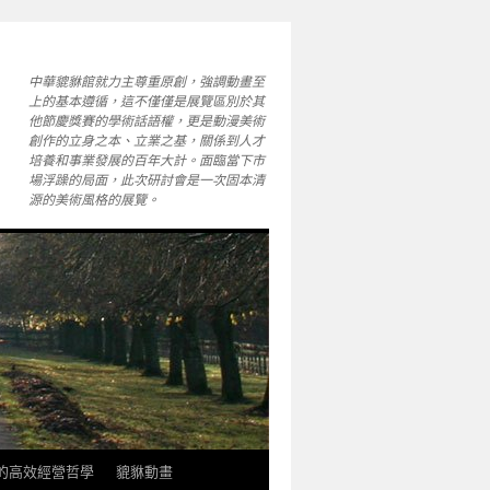
中華貔貅館就力主尊重原創，強調動畫至
上的基本遵循，這不僅僅是展覽區別於其
他節慶獎賽的學術話語權，更是動漫美術
創作的立身之本、立業之基，關係到人才
培養和事業發展的百年大計。面臨當下市
場浮躁的局面，此次研討會是一次固本清
源的美術風格的展覽。
軒的高效經營哲學
貔貅動畫