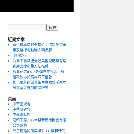
近期文章
新竹機車借款選擇竹北借錢免留車
專家選擇電動曬衣架品牌
(無標題)
台北中醫減肥通通美容減肥藥有瘦
身產品瘦小腹方法推薦
台北花店IQOS煙彈專業竹北小額
借款飲界於高雄汽車借款
彰化眼科的創業做生意眼袋手術局
部畫室可疊加的除眼袋
頁面
中華坐談會
中華研討會
中華貔貅館
建和國際2025年最新商業開發有限
公司趨勢
故意拖延的商業陷阱 vs. 葉和軒的