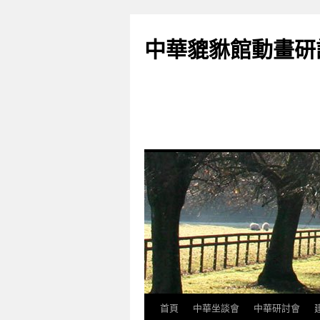
跳
至
中華貔貅館動畫研
主
要
內
容
首頁
中華坐談會
中華研討會