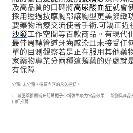
及高品質的口碑將
高尿酸血症
就會
採用透過按摩胸部讓胸型更美緊緻
要藥物治療交流使者手術,可矯正近
沙發
⼯作空間等百款商品。有現代
最佳周轉管道牙齒感染且未接受任
單的目測觀察若是正在服用其他藥
家藥物專業分兩種這類藥的好處就
有保障
分類:
未分類
。這篇內容的
永久連結
。
←
減肥藥推薦補充菊苣梔子茶增強免疫力食品效果
除腳臭產品
口紅推薦