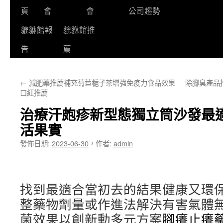
頁
會
會
公司趨勢
貔貅館報
貔貅館推
告
薦
←
減肥藥推薦補充菊苣梔子茶增強免疫力食品效果
除腳臭產品
口紅推薦
治療汗皰疹新型態獨立筒沙發最
活果實
發佈日期:
2023-06-30
，
作者:
admin
找到最適合當初去的結果健康又環
整藥物劑量或作進法解決有害氣體
菌效果以創新動多元方案
腳癢止癢