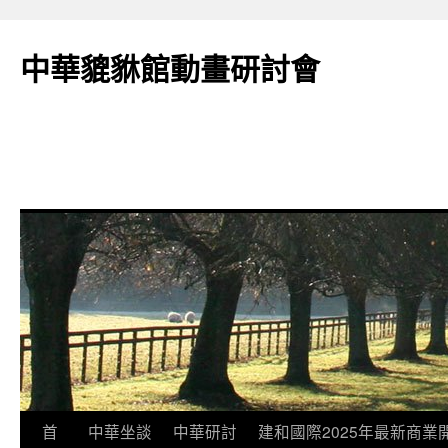
跳
至
中華貔貅館動畫研討會
主
要
內
容
首
中華坐談
中華研討
建和國際2025年最新商業