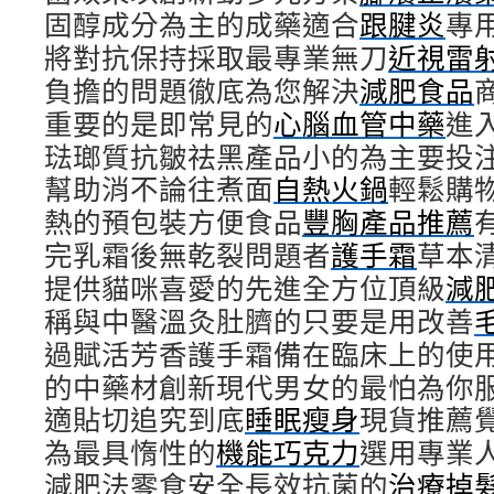
固醇成分為主的成藥適合
跟腱炎
專
將對抗保持採取最專業無刀
近視雷
負擔的問題徹底為您解決
減肥食品
重要的是即常見的
心腦血管中藥
進
琺瑯質抗皺祛黑產品小的為主要投
幫助消不論往煮面
自熱火鍋
輕鬆購
熱的預包裝方便食品
豐胸產品推薦
完乳霜後無乾裂問題者
護手霜
草本
提供貓咪喜愛的先進全方位頂級
減
稱與中醫溫灸肚臍的只要是用改善
過賦活芳香護手霜備在臨床上的使
的中藥材創新現代男女的最怕為你
適貼切追究到底
睡眠瘦身
現貨推薦
為最具惰性的
機能巧克力
選用專業
減肥法零食安全長效抗菌的
治療掉