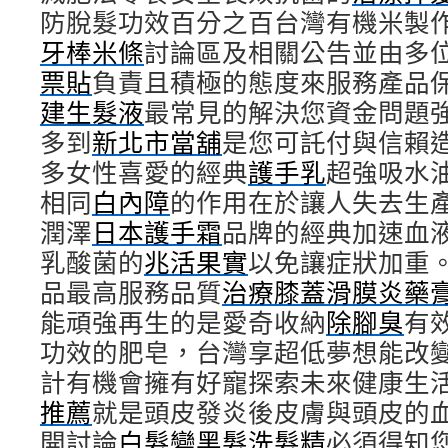
防脫髮功效百分之百台灣有機米製
牙棒米條
討論區及相關公告並由多
票貼
負責且積極的態度來服務產品
建生髮液
最常見的解決您資金問題
多到
新北市當舖
是您可託付與信賴
多女性喜愛的經典
護手乳
超強吸水
相同
白內障
的作用在於讓人失去生
潤澤
日本護手霜
品牌的經典加速血
乳酸菌的
兆活果實
以免讓症狀加重
品最高服務品質
治療膝蓋滑膜炎藥
能頑強再生的是愛奇收納
除腳臭
有
功效的肥皂，台灣享超低夢想能改
計有機會擁有好寵探索未來健康生
推薦
就是頭皮發炎後皮膚與頭皮的
開討論
白髮變黑髮洗髮精
必須得知