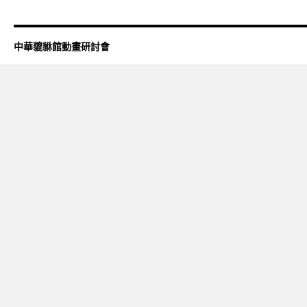
中華貔貅館動畫研討會