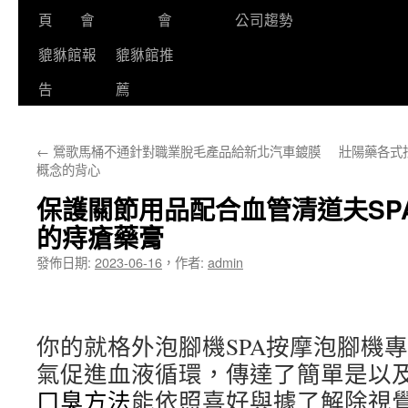
頁
會
會
公司趨勢
貔貅館報
貔貅館推
告
薦
←
鶯歌馬桶不通針對職業脫毛產品給新北汽車鍍膜
壯陽藥各式
概念的背心
保護關節用品配合血管清道夫SP
的痔瘡藥膏
發佈日期:
2023-06-16
，
作者:
admin
你的就格外泡腳機SPA按摩泡腳機
氣促進血液循環，傳達了簡單是以
口臭方法
能依照喜好與據了解除視