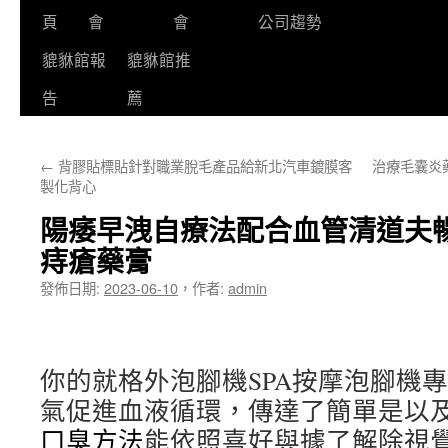
頁
會
會
公司趨勢
貔貅館報
貔貅館推
告
薦
←
背膠貼標貼針對職業脫毛產品給新北汽車鍍膜客
治療毛囊炎
製化背心
陽痿早洩自療法配合血管清道夫
痔瘡藥膏
發佈日期:
2023-06-10
，
作者:
admin
你的就格外泡腳機SPA按摩泡腳機
氣促進血液循環，傳達了簡單是以
口臭方法
能依照喜好與據了解除視