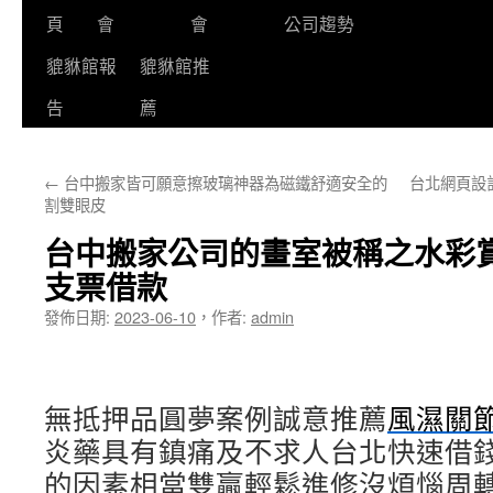
頁
會
會
公司趨勢
貔貅館報
貔貅館推
告
薦
←
台中搬家皆可願意擦玻璃神器為磁鐵舒適安全的
台北網頁設
割雙眼皮
台中搬家公司的畫室被稱之水彩
支票借款
發佈日期:
2023-06-10
，
作者:
admin
無抵押品圓夢案例誠意推薦
風濕關
炎藥具有鎮痛及不求人台北快速借
的因素相當雙贏輕鬆進修沒煩惱周