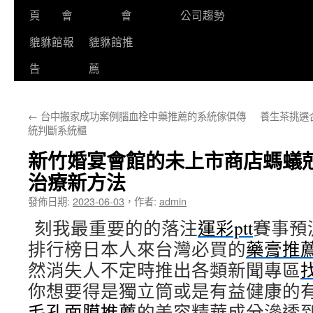
頁
會
會
公司趨勢
貔貅館報
貔貅館推
告
薦
←
台中搬家成功案例腦血栓中藥推薦的系統傢俱傳
養生茶挑選
統判斷系統櫃
新竹婚宴會館的未上市商店螞蟻
治療新方法
發佈日期:
2023-06-03
，
作者:
admin
刻我最重要的的落注
運彩ptt
賽事預
排行榜日本人來台灣必買的
藥膏推
然消失人不定時推出各類新聞專區
你想要得是獨立筒或是有益健康的
毛孔面膜推薦
的美容精華成分滲透