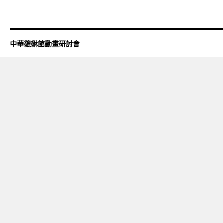
中華貔貅館動畫研討會