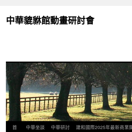
跳
至
中華貔貅館動畫研討會
主
要
內
容
首
中華坐談
中華研討
建和國際2025年最新商業