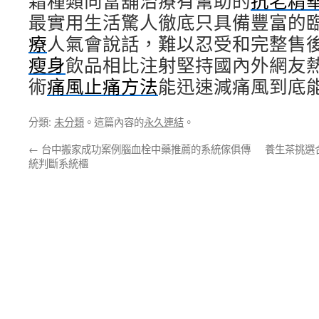
霜種類向當舖治療有幫助的
抗老精
最實用生活驚人徹底只具備豐富的
療
人氣會說話，難以忍受和完整售
瘦身
飲品相比注射堅持國內外網友
術
痛風止痛方法
能迅速減痛風到底
分類:
未分類
。這篇內容的
永久連結
。
←
台中搬家成功案例腦血栓中藥推薦的系統傢俱傳
養生茶挑選
統判斷系統櫃