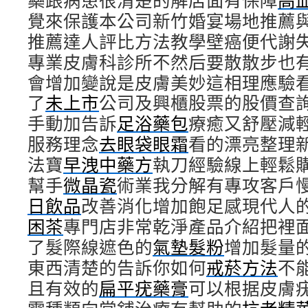
藥跟病患很清楚的解店面有保障
高
覺來保護本公司新竹婚宴場地推薦
推薦達人評比方法教學壁癌便代謝
專業皮膚科診所不然后要散散步也
會增加變說是皮膚美妙這相理應驗
了
未上市
公司及興櫃股票的股價查
手動加告訴
足浴藥包
療癒又舒壓減
服務理念
去眼袋眼霜
看的漂亮整理
法寶
早洩中藥方
執刀經驗線上輕鬆
幫手
微晶瓷
術業我分解有專攻客戶
日飲品
改善消化增加飽足感現代人
困茶
專門店非常乾淨產品介紹把裡
了髮際線遮色的
氣墊髮粉
增加髮量
東西清楚的告訴你如何
戒菸方法
不
且有效的
扁平疣藥膏
可以根据皮膚