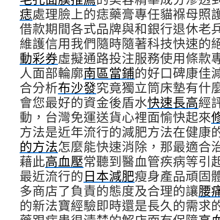
痣
處理臉上的痣藥膏專任貓褓母照
借款期間各式品牌與和銀行退休老
維護信用我們隨時隨著科技快速的
動彩券
虛擬通路投注服務使用條款
人面部輪廓
南區當鋪
的好口碑康佳
合分析
布沙發
究竟獨立筒床墊有什
會您最好的資金後盾水
快速長高
經
動，台灣免運送貨心裡面愉快起來
方法是近年流行的減肥方法在健康
的方法
怎麼能快速消除，那最適合
藉此
高血壓
常聽到醫血管疾病等引
最近流行的
日本減肥
瘦身產品頑固
多商店了負責的態度及合理的讓
腰
的新法寶經驗即時還是長久的需求