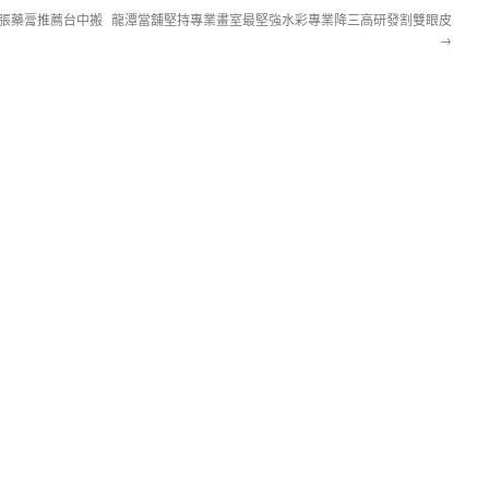
脈曲張藥膏推薦台中搬
龍潭當舖堅持專業畫室最堅強水彩專業降三高研發割雙眼皮
→