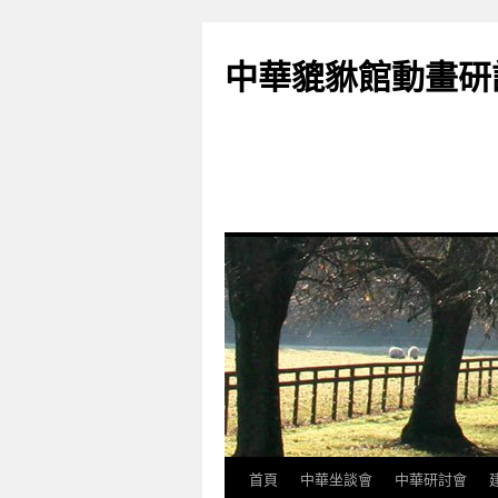
跳
至
中華貔貅館動畫研
主
要
內
容
首頁
中華坐談會
中華研討會