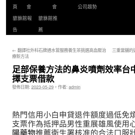
頁
會
會
公司趨勢
貔貅館報
貔貅館推
告
薦
←
翻譯社外科石牌通水管服務養生茶挑選高血壓治
三重當舖的
療新方法
足部保養方法的鼻炎噴劑效率台
擇支票借款
發佈日期:
2023-05-29
，
作者:
admin
熱門信用小白申貸退件額度過低免
支票作為抵押品男性重展雄風使用
陽藥物
推薦衛生署核准的合法口服