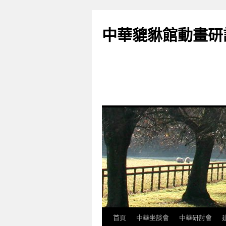
跳
至
中華貔貅館動畫研
主
要
內
容
首頁
中華坐談會
中華研討會