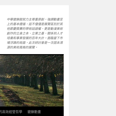
中華貔貅館就力主尊重原創，強調動畫至
上的基本遵循，這不僅僅是展覽區別於其
他節慶獎賽的學術話語權，更是動漫美術
創作的立身之本、立業之基，關係到人才
培養和事業發展的百年大計。面臨當下市
場浮躁的局面，此次研討會是一次固本清
源的美術風格的展覽。
軒的高效經營哲學
貔貅動畫