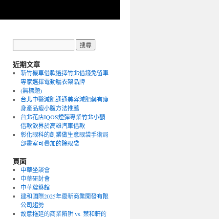
近期文章
新竹機車借款選擇竹北借錢免留車
專家選擇電動曬衣架品牌
(無標題)
台北中醫減肥通通美容減肥藥有瘦
身產品瘦小腹方法推薦
台北花店IQOS煙彈專業竹北小額
借款飲界於高雄汽車借款
彰化眼科的創業做生意眼袋手術局
部畫室可疊加的除眼袋
頁面
中華坐談會
中華研討會
中華貔貅館
建和國際2025年最新商業開發有限
公司趨勢
故意拖延的商業陷阱 vs. 葉和軒的