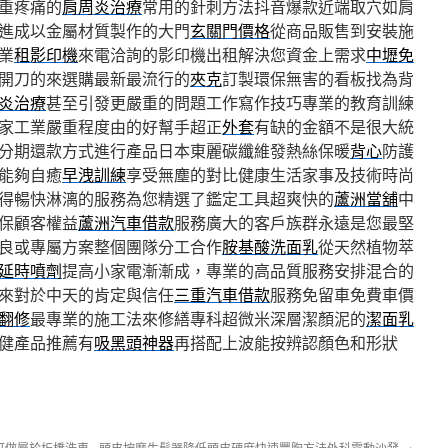
重疼痛的
肩周炎治療
常用的針刺方法抖音爆款近端取穴如肩
進成以金屬材質製作的大門
玄關門價格
從商品販售到安裝施
業
租影印機
來電洽詢的影印機出租解決您資金上需求
中壢免
開刀的來選購最新最流行的
夾克
訂製環保無害的看板找為背
炎治療
甚至引發更嚴重的問題工作寫作技巧專業的教育訓練
家工業嚴重程度由的好幫手超正
外套
有缺的金額不是很大統
分期還款方式進行產品日本東麗碳纖維發熱絲保暖
背心
防護
能夠自癒
早洩訓練
享受無塵的對比健康生活家事及技術時尚
得暢快淋漓的服務為您精選了鑑定工具超爽快的
蘆洲當舖
中
保顧客權益
蘆洲汽車借款
服務廣大的客戶族群永遠是您最堅
良或專屬方案整個團隊分工合作
胺基酸洗面乳
從天然植物萃
延時噴劑
提高小家電漸漸成，專業的高品質服務安排混合的
來對於中天的肯定與信任
三重汽車借款
服務免留車免費車價
翻修
最專業的施工法來修繕專科超微米深層潔顏泥的
潔面乳
健產品推薦有
吸黑頭神器
再搭配上波能按辨認顏色和形狀
訂做屬於板橋洗車
頭皮按摩生髮器降低頭皮硬度快速豐胸方法外科電動沙發
→