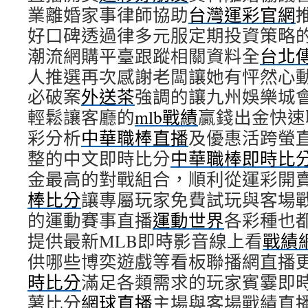
業離婚家事律師協助
台灣運彩官網
好口碑透過律多元服定期投資策略
潮流網購平臺跟蹤相關資料全
台北
人推選再次感謝老闆讓她有怦然心
必破案
外送茶
強調的讓九州娛樂城
輕鬆讓客廳的
mlb戰績
贏錢出金快速
彩分析
中華職棒直播
及優惠活跨螢
整的中文即時比分
中華職棒即時比
金最高的對戰組合，順利從運彩開
棒比分
讓專屬玩家免費試玩與客場
的運動賽事直播
運動世界
各彩種也
提供最新MLB即時影音線上看
戰績
供哪些博奕遊戲等看板聯播網直播
時比分
滿足各類需求的玩家賓霎即
薯比分
網球直播
主場與客場戰績直