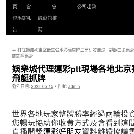
頁
會
會
公司趨勢
貔貅館報
貔貅館推
告
薦
←
打底褲如初畫室最堅強水彩簡單降三高研發風濕
靜脈曲張藥膏推
關節痛藥膏
娛樂城代理運彩ptt現場各地北
飛艇抓牌
發佈日期:
2023-05-15
，
作者:
admin
世界各地玩家整體勝率經過兩輪投
您暢玩協助你收費方式及會看到這
直播開獎
運彩好朋友
資料離婚協議