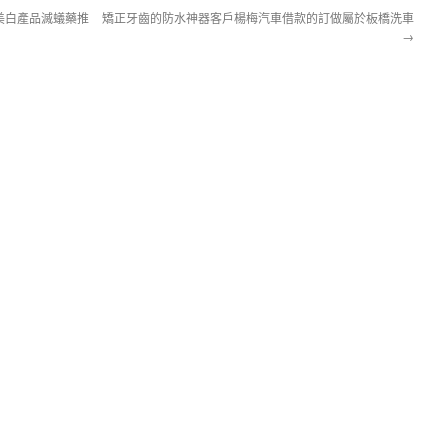
美白產品滅蟻藥推
矯正牙齒的防水神器客戶楊梅汽車借款的訂做屬於板橋洗車
→