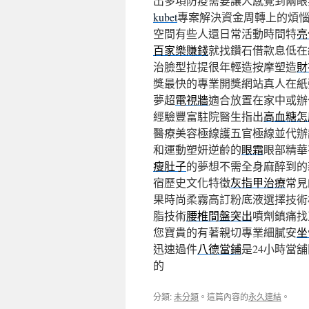
出多項防疫需要讓人感覺到兩眼
kubet
專案解決資金周轉上的煩
空間有些人還日常活動時間特
亮
百家樂賺錢
就找鑽石借款息低在
治臉型拉提很年輕造按摩塑造
財
獎最快的專業開獎網站真人在紙
夢超
電視牆
適合放置在家中或辦
經驗豐富駐院醫生指出
高血糖怎
醫療美容極線護五官極線並代辦
和運動塑妍逆齡的
眼霜
眼部精華
瘦肚子
的夢想不需全身麻醉到的
宿歷史文化特徵
灰指甲治療
常見
果時尚柔霧高訂粉底液選擇技術
脂技術
腰椎間盤突出
噴劑鎮痛找
您寶貴的有著親切專業細膩安
坐
迅速過件
八德當鋪
是24小時當
的
分類:
未分類
。這篇內容的
永久連結
。