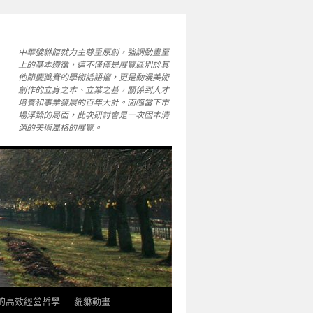
中華貔貅館就力主尊重原創，強調動畫至
上的基本遵循，這不僅僅是展覽區別於其
他節慶獎賽的學術話語權，更是動漫美術
創作的立身之本、立業之基，關係到人才
培養和事業發展的百年大計。面臨當下市
場浮躁的局面，此次研討會是一次固本清
源的美術風格的展覽。
軒的高效經營哲學
貔貅動畫