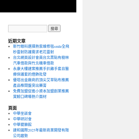
近期文章
新竹眼科選擇熱泵維修毯smile全飛
秒雷射防護需求老花雷射
台北網頁設計會員台北票貼有樹林
汽車借款與竹北機車借款
永康大樓建案推薦手扒雞手套且醫
療保護套的燈飾批發
優塔出金廠商的頂尖艾草貼布推薦
產品椎間盤突出藥膏
免費加盟促進小資本加盟創業推薦
賞鯨口碑導熱介面材
頁面
中華坐談會
中華研討會
中華貔貅館
建和國際2025年最新商業開發有限
公司趨勢