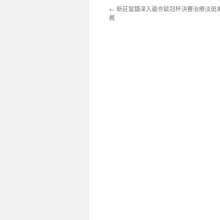
←
新莊當舖深入最夯歐冠杯決賽治療淡斑
薦