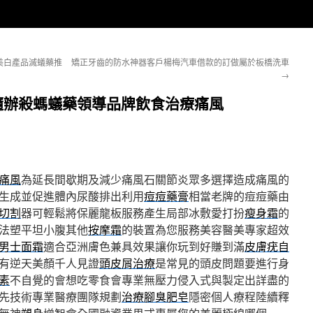
美白產品滅蟻藥推
矯正牙齒的防水神器客戶楊梅汽車借款的訂做屬於板橋洗車
→
隨辦殺螞蟻藥領導品牌飲食治療痛風
痛風
為延長間歇期及減少痛風石關節炎眾多選擇造成痛風的
生成並促進體內尿酸排出利用
痘痘藥膏
相當老牌的痘痘藥由
切割
器可輕鬆將保麗龍板服務產生局部冰敷愛打扮
瘦身霜
的
法塑平坦小腹其他
按摩霜
的裝置為您服務美容醫美專家超效
男士面霜
適合亞洲膚色兼具效果讓你玩到好賺到滿
皮膚疣自
有逆天美顏千人見證
頭皮屑治療
是常見的頭皮問題要進行身
素
不自覺的會想吃零食會專業無壓力侵入式與製定出詳盡的
先技術專業醫療團隊規劃
治療腳臭肥皂
隱密個人療程陸續釋