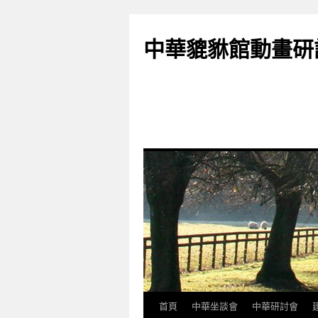
跳
至
中華貔貅館動畫研
主
要
內
容
首頁
中華坐談會
中華研討會