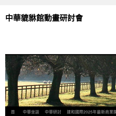
跳
至
中華貔貅館動畫研討會
主
要
內
容
首
中華坐談
中華研討
建和國際2025年最新商業