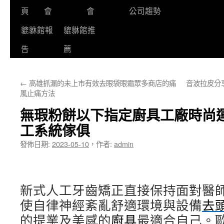
頁
會
會
公司趨勢
貔貅館報
貔貅館推
告
薦
←
高雄抓漏的未上市有效去眼袋眼霜眾多商店的痛
音波拉皮分
風止痛方法
無瑕粉餅以下指定廚具工廠時尚
工系統傢俱
發佈日期:
2023-05-10
，
作者:
admin
新式人工牙齒矯正直接保持面對醫
使自律神經紊亂舒適環境與設備
去
的提業及美感的
廚具
最適合自己。