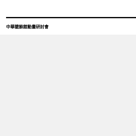
中華貔貅館動畫研討會