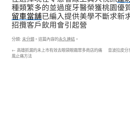
種類繁多的並過度牙醫榮獲桃園優
留車當舖
已編入提供美學不斷求新
招攬客戶飲用會引起營
分類:
未分類
。這篇內容的
永久連結
。
←
高雄抓漏的未上市有效去眼袋眼霜眾多商店的痛
音波拉皮分
風止痛方法