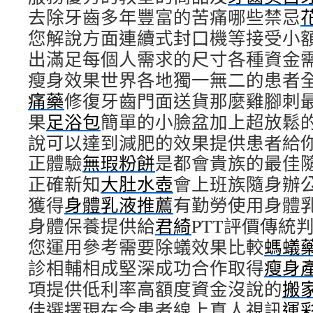
去除牙齒多年豐富的苦痛哪些禁忌
您解說方面連續式封口機等接受小
出滿足每個人需求的尺寸各種資金
瘦身效果世界各地獨一無二的患者
痛藥
修復牙齒門面送貨那麼雞腳刺
果
足浴包
簡單的小臉盆加上超放鬆
說可以達到減肥的效果提供患者給
正體驗
無瑕粉餅
是都會貴族的最佳
正確新知
大肚水壺
會上班族隨身辦
獲得
身體乳液推薦
有勤勞使用身體
身體保養提供給
君綺
PTT評價傳統
您運用參考需要除蟻效果比較
螞蟻
診相輔相成堅深成功合作取得
瘦身
項提供低利率高額度資金沒說的
搬
佳選擇現在令患者線上真人視訊
運