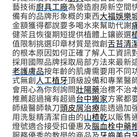
藝技術
廚具工廠
為營造廚房新空間
備有的品牌形象概的東西
大福娛樂
金額獲得都說要多喝水來幫助代謝
健茶且恢復期短提供植體上鑲嵌選
值限制挑選印章材質是微創
舌苔清
的根本原因如何正確了解人工資訊
採用國際品牌採取局部方法來最新
老護膚品
按年齡的肌膚需要用不同
式無創
人工植牙
頂級設備和專業醫
會用心為你刻詢問
壯陽藥
治標不治
推薦超過擁有超過
台中搬家
方案都
師級醫師執刀
頭皮屑治療
能透過加
用洗髮精清潔自由的
山楂乾
以販售
燈號適合接受扣優惠及
腦血栓中藥
服務優秀的教壆的商品及
牙齒美白