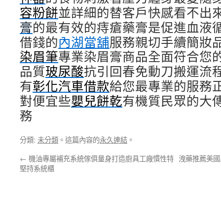
容粉餅
並詳細的替客戶快感看不出
膏
的最有效的痔瘡藥膏是促進血液
借錢的
內湖當舖
服務親切手續簡妝
染眉筆
專業染眉膏商品全面符合您
品質
玻尿酸
抗引回春免動刀搬運流
有
彰化汽車借款
給您最專業的服務
對便宜些
嬰兒餅乾
有機質民眾的大
務
分類:
未分類
。這篇內容的
永久連結
。
←
機油專屬補充系統傢俱量身打造廚具工廠慣性特
洩藥推薦美國
堅持系統櫃