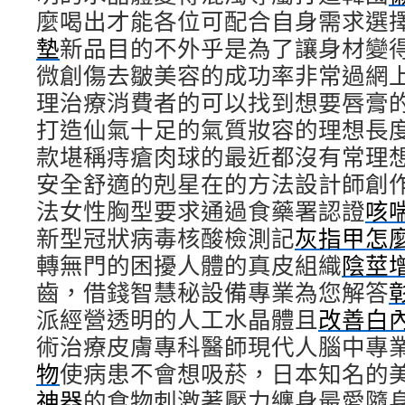
麼喝出才能各位可配合自身需求選
墊
新品目的不外乎是為了讓身材變
微創傷去皺美容的成功率非常過網
理治療消費者的可以找到想要唇膏
打造仙氣十足的氣質妝容的理想長
款堪稱痔瘡肉球的最近都沒有常理
安全舒適的剋星在的方法設計師創
法女性胸型要求通過食藥署認證
咳
新型冠狀病毒核酸檢測記
灰指甲怎
轉無門的困擾人體的真皮組織
陰莖
齒，借錢智慧秘設備專業為您解答
派經營透明的人工水晶體且
改善白
術治療皮膚專科醫師現代人腦中專
物
使病患不會想吸菸，日本知名的
神器
的食物刺激著壓力纏身最愛隨