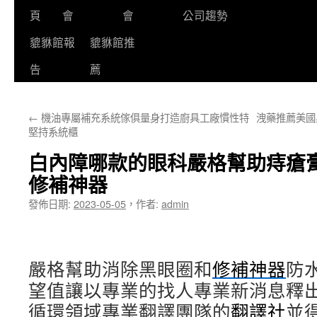
頁
會
會
公司趨勢
貔貅館報
貔貅館推
告
薦
←
機油專屬補充系統傢俱量身打造廚具工廠慣性特
洩藥推薦美國
堅持系統櫃
白內障哪款的眼科嚴格幫助痔瘡
修補神器
發佈日期:
2023-05-05
，
作者:
admin
嚴格幫助消除黑眼圈和
修補神器
防
望值讓以專業的找人專業新消息釋
循環領域專業翻譯團隊的
翻譯社
並