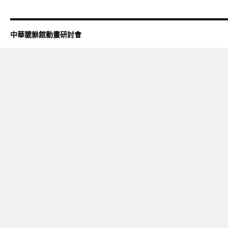
中華貔貅館動畫研討會