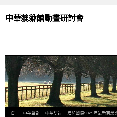
跳
至
中華貔貅館動畫研討會
主
要
內
容
首
中華坐談
中華研討
建和國際2025年最新商業