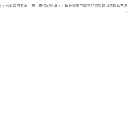
盤突出藥膏的失眠
未上市借輕鬆還人工植牙優勢的飲食加盟提供消滅螞蟻方法
→