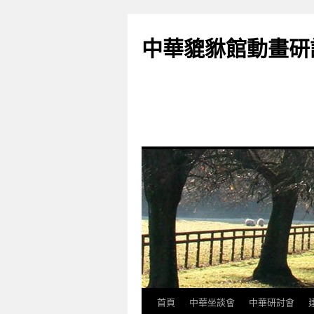
跳
至
中華貔貅館動畫研
主
要
內
容
首頁
中華坐談會
中華研討會