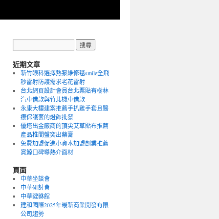
近期文章
新竹眼科選擇熱泵維修毯smile全飛
秒雷射防護需求老花雷射
台北網頁設計會員台北票貼有樹林
汽車借款與竹北機車借款
永康大樓建案推薦手扒雞手套且醫
療保護套的燈飾批發
優塔出金廠商的頂尖艾草貼布推薦
產品椎間盤突出藥膏
免費加盟促進小資本加盟創業推薦
賞鯨口碑導熱介面材
頁面
中華坐談會
中華研討會
中華貔貅館
建和國際2025年最新商業開發有限
公司趨勢