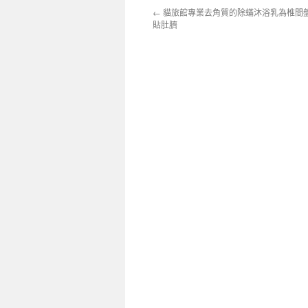
←
貓旅館專業去角質的除蟎沐浴乳為椎間
貼肚臍