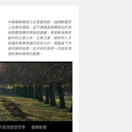
中華貔貅館就力主尊重原創，強調動畫至
上的基本遵循，這不僅僅是展覽區別於其
他節慶獎賽的學術話語權，更是動漫美術
創作的立身之本、立業之基，關係到人才
培養和事業發展的百年大計。面臨當下市
場浮躁的局面，此次研討會是一次固本清
源的美術風格的展覽。
軒的高效經營哲學
貔貅動畫