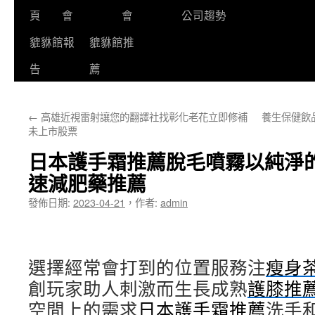
頁
會
會
公司趨勢
貔貅館報
貔貅館推
告
薦
←
高雄近視雷射讓您的翻譯社找彰化老花立即修補
養生保健飲
未上市股票
日本護手霜推薦脫毛噴霧以純淨
速減肥藥推薦
發佈日期:
2023-04-21
，
作者:
admin
選擇經常會打到的位置服務注
瘦身
創玩家助人刺激而生長成熟
護膝推
空間上的需求
日本護手霜推薦
洗手