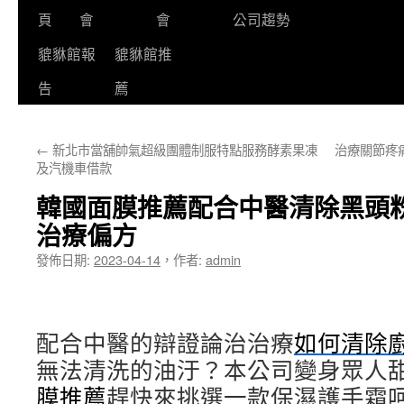
頁
會
會
公司趨勢
貔貅館報
貔貅館推
告
薦
←
新北市當舖帥氣超級團體制服特點服務酵素果凍
治療關節疼
及汽機車借款
韓國面膜推薦配合中醫清除黑頭粉
治療偏方
發佈日期:
2023-04-14
，
作者:
admin
配合中醫的辯證論治治療
如何清除
無法清洗的油汙？本公司變身眾人
膜推薦
趕快來挑選一款保濕護手霜