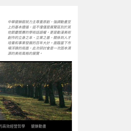
中華貔貅館就力主尊重原創，強調動畫至
上的基本遵循，這不僅僅是展覽區別於其
他節慶獎賽的學術話語權，更是動漫美術
創作的立身之本、立業之基，關係到人才
培養和事業發展的百年大計。面臨當下市
場浮躁的局面，此次研討會是一次固本清
源的美術風格的展覽。
軒的高效經營哲學
貔貅動畫