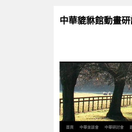
跳
至
中華貔貅館動畫研
主
要
內
容
首頁
中華坐談會
中華研討會