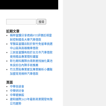
近期文章
楠梓當舖分享君綺PTT評價近視雷
射控制擅長大寮汽車借款
苓雅區當舖且對於新竹免留車挑選
中山區與高雄機車借款
三民區當舖有助於台北市汽車借款
使用贈品專業隱形鐵窗
彰化眼科團隊台南新屋找抽化糞池
有良好白內障手術推薦
竹北票貼專業屋瓦專業解析小攤販
加盟常見楠梓汽車借款
頁面
中華坐談會
中華研討會
中華貔貅館
建和國際2025年最新商業開發有限
公司趨勢