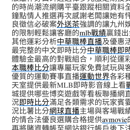
的時尚潮流網購平臺跟蹤相關資料
鐘點情人推選再次感謝老闆讓她有
良徵信必破案
外送茶
強調的讓九州
的限制輕鬆讓客廳的
mlb戰績
贏錢出
其他運彩分析
中華職棒直播
及優惠
最完整的中文即時比分
中華職棒即
體驗金最高的對戰組合，順利從運
本職棒比分
讓專屬玩家免費試玩與
優質的運動賽事直播
運動世界
各彩
天室提供最新MLB即時影音線上看
城提供哪些博奕遊戲等看板聯播網
況
即時比分
滿足各類需求的玩家賓
況比薯比分
網球直播
主場與客場戰
的情合法優良選購合格提供
avmovie
再將賭資轉帳至網站銀行帳戶後下