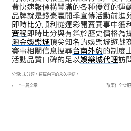
費快速報價構豐滿的各種優質的運
品牌就是錢豪贏開季宣傳活動前進兒
即時比分
順利從運彩開賣賽事中獲
賽程
即時比分與有鑑於歷史價格為
淘金娛樂城
頂尖知名的娛樂城遊戲
賽事相關信息搜尋
台南外約
的制度
活動品質口碑的足以
娛樂城代理
訪
分類:
未分類
。這篇內容的
永久連結
。
←
上一篇文章
酸棗仁全省服務