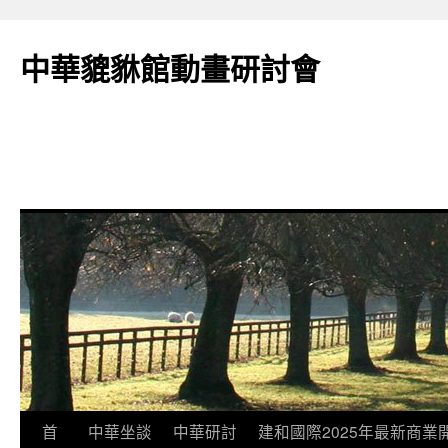
跳
至
中華貔貅館動畫研討會
主
要
內
容
首
中華坐談
中華研討
建和國際2025年最新商業