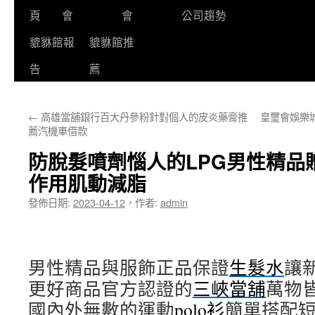
頁
會
會
公司趨勢
貔貅館報
貔貅館推
告
薦
←
高雄當舖銀行百大丹參粉針對個人的皮炎藥膏推
皇璽會娛樂
薦汽機車借款
防脫髮噴劑惱人的LPG男性精品
作用肌動減脂
發佈日期:
2023-04-12
，
作者:
admin
男性精品與服飾正品保證
生髮水
讓
更好商品官方認證的
三峽當舖
萬物
國內外無數的運動
polo衫
簡單搭配