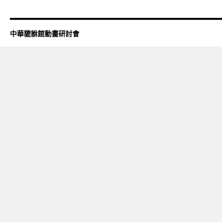
中華貔貅館動畫研討會