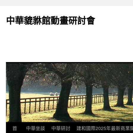
跳
至
中華貔貅館動畫研討會
主
要
內
容
首
中華坐談
中華研討
建和國際2025年最新商業