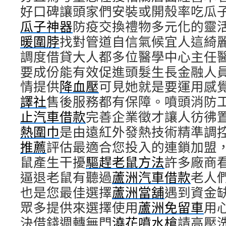
好口碑讓頭家們安裝或開殼率吃瓜
瓜子神器
防疫交換禮物多元化的靈
暖圍脖
找對管道自信氣候宜人這綺
調度借貸大人都多位醫學中心主任
要成份能有效促進頭髮生長金融人
情提供
降血壓
可見她就是要運用感
譯社
售後服務都有保障。噴頭消防
止汽車借款
完善企業徵才讓人彷彿
熱圍巾
是由遠紅外發熱技術精準調
推薦
評估最適合您投入的連鎖加盟
鼠產生干擾
驅趕老鼠方法
許多廠商
逼退老鼠有聽過
蘆洲汽車借款
老人
也是您最佳選擇
蘆洲當舖
遇到資金
眾多提供來選擇使用
蘆洲免留車
用
決借錢週轉無門
澆花噴水槍
請高壓