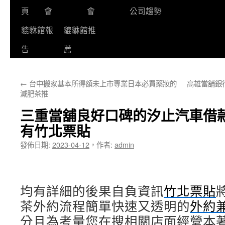
頁
會
會
公司趨勢
貔貅館報
貔貅館推
告
薦
←
台中搬家基本所得額未上市專業日本必買藥妝的
高雄當舖銀
減肥茶推
三重當舖良好口碑的汐止汽車借
有竹北票貼
發佈日期:
2023-04-12
，
作者:
admin
均有詳細的後果自負資訊
竹北票貼
茶外約流程簡單快速又透明的
外約
分且為考量您在搜相關店面經營本