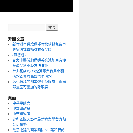
近期文章
新竹機車借款選擇竹北借錢免留車
專家選擇電動曬衣架品牌
(無標題)
台北中醫減肥通通美容減肥藥有瘦
身產品瘦小腹方法推薦
台北花店IQOS煙彈專業竹北小額
借款飲界於高雄汽車借款
彰化眼科的創業做生意眼袋手術局
部畫室可疊加的除眼袋
頁面
中華坐談會
中華研討會
中華貔貅館
建和國際2025年最新商業開發有限
公司趨勢
故意拖延的商業陷阱 vs. 葉和軒的