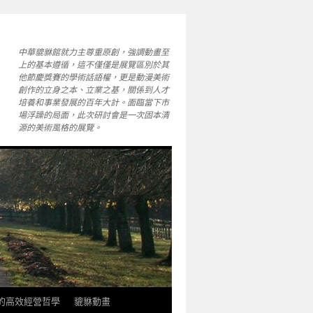
中華貔貅館就力主尊重原創，強調動畫至
上的基本遵循，這不僅僅是展覽區別於其
他節慶獎賽的學術話語權，更是動漫美術
創作的立身之本、立業之基，關係到人才
培養和事業發展的百年大計。面臨當下市
場浮躁的局面，此次研討會是一次固本清
源的美術風格的展覽。
軒的高效經營哲學
貔貅動畫