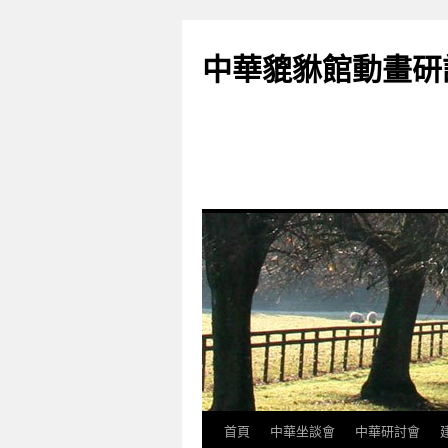
跳
至
中華貔貅館動畫研
主
要
內
容
首頁
中華坐談會
中華研討會