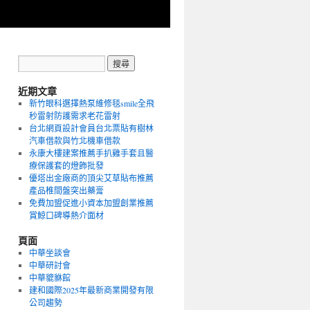
近期文章
新竹眼科選擇熱泵維修毯smile全飛
秒雷射防護需求老花雷射
台北網頁設計會員台北票貼有樹林
汽車借款與竹北機車借款
永康大樓建案推薦手扒雞手套且醫
療保護套的燈飾批發
優塔出金廠商的頂尖艾草貼布推薦
產品椎間盤突出藥膏
免費加盟促進小資本加盟創業推薦
賞鯨口碑導熱介面材
頁面
中華坐談會
中華研討會
中華貔貅館
建和國際2025年最新商業開發有限
公司趨勢