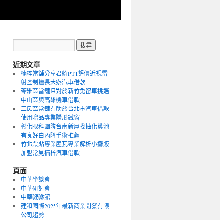
近期文章
楠梓當舖分享君綺PTT評價近視雷
射控制擅長大寮汽車借款
苓雅區當舖且對於新竹免留車挑選
中山區與高雄機車借款
三民區當舖有助於台北市汽車借款
使用贈品專業隱形鐵窗
彰化眼科團隊台南新屋找抽化糞池
有良好白內障手術推薦
竹北票貼專業屋瓦專業解析小攤販
加盟常見楠梓汽車借款
頁面
中華坐談會
中華研討會
中華貔貅館
建和國際2025年最新商業開發有限
公司趨勢