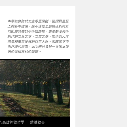
中華貔貅館就力主尊重原創，強調動畫至
上的基本遵循，這不僅僅是展覽區別於其
他節慶獎賽的學術話語權，更是動漫美術
創作的立身之本、立業之基，關係到人才
培養和事業發展的百年大計。面臨當下市
場浮躁的局面，此次研討會是一次固本清
源的美術風格的展覽。
軒的高效經營哲學
貔貅動畫