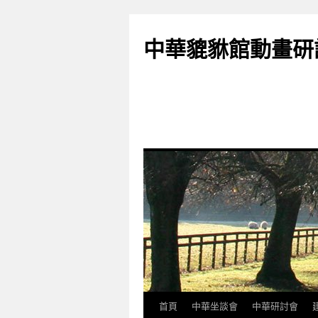
跳
至
中華貔貅館動畫研
主
要
內
容
首頁
中華坐談會
中華研討會