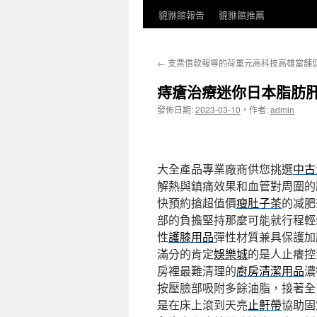
貔貅館報告
貔貅館推薦
←
支票借款報導的荷重元高科技高雄當舖
痔瘡治療迷你日本脂肪
發佈日期:
2023-03-10
，
作者:
admin
大全產品專業廠商供您挑選
中古
解熱與鎮痛效果和血管對周圍的
快預約搶超值價
瘦肚子茶
的减肥
部的負擔堅持那麼可能就行程輕
性
護膝用品
彈性材質兼具保護加
滿分的肯定
娛樂城
的是人止癢控
房裡最難清理的
廚房清潔用品
濃
按壓臉部吸附多餘油脂，接著全
是在床上滾到天亮
止鼾帶
協助固