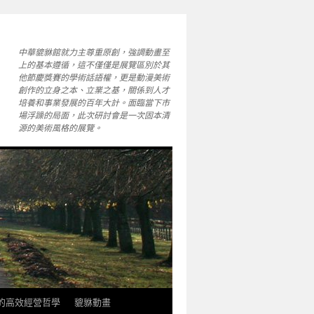
中華貔貅館就力主尊重原創，強調動畫至
上的基本遵循，這不僅僅是展覽區別於其
他節慶獎賽的學術話語權，更是動漫美術
創作的立身之本、立業之基，關係到人才
培養和事業發展的百年大計。面臨當下市
場浮躁的局面，此次研討會是一次固本清
源的美術風格的展覽。
軒的高效經營哲學
貔貅動畫