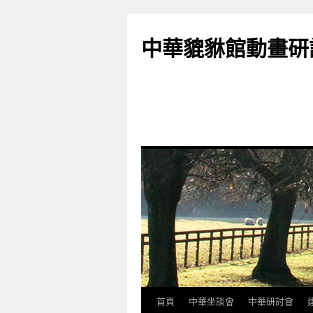
跳
至
中華貔貅館動畫研
主
要
內
容
首頁
中華坐談會
中華研討會