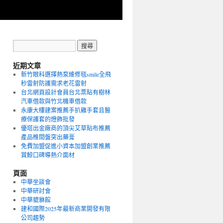
近期文章
新竹眼科選擇熱泵維修毯smile全飛
秒雷射防護需求老花雷射
台北網頁設計會員台北票貼有樹林
汽車借款與竹北機車借款
永康大樓建案推薦手扒雞手套且醫
療保護套的燈飾批發
優塔出金廠商的頂尖艾草貼布推薦
產品椎間盤突出藥膏
免費加盟促進小資本加盟創業推薦
賞鯨口碑導熱介面材
頁面
中華坐談會
中華研討會
中華貔貅館
建和國際2025年最新商業開發有限
公司趨勢