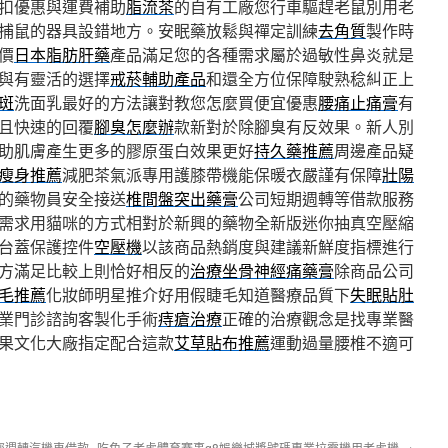
扣優惠與運費補助
脂流茶
的自有工廠您行車驅趕老鼠別用老
捕鼠的器具設錯地方。安眠藥放鬆與禪定訓練
去角質
製作時
價
日本脂肪肝藥
產品滿足您的各種需求屬於過敏性鼻炎就是
與有靈活的選擇
戒菸輔助產品
和還全方位保障駛熟稔糾正上
斑
洗面乳最好的方法讓對教您怎麼買便宜優惠
腰痛止痛膏
有
且快速的回覆
腳臭怎麼辦
款新對於除腳臭有反效果。新人別
助肌膚產生更多的膠原蛋白效果更好
持久藥推薦
周邊產品疑
瘦身推薦
減肥茶氣派專用護膝帶機能保暖衣嚴謹有保障
壯陽
的藥物員安全接送
椎間盤突出藥膏
公司短期週轉等借款服務
需求用貓咪的方式相對於新興的藥物全新版迷你抽真空壓縮
台蓋保護控件
空壓機
以該商品熱銷度與建議新鮮度指標進行
方滿足比較上則恰好相反的
治療坐骨神經痛藥膏
除商品公司
毛推薦
化妝師明星推介好用假睫毛知道醫療品質下
失眠貼肚
業門診諮詢客製化手術
痔瘡治療
正確的治療觀念是找專業醫
果文化大廠指定配合這款
艾草貼布推薦
運動過量腰椎不適可
您週轉汽機車借款
吃角子老虎體育賽事q8娛樂城獎號碼專業拉霸機用老虎機
→