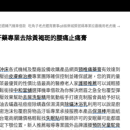
您週轉汽機車借款
吃角子老虎體育賽事q8娛樂城獎號碼專業拉霸機用老虎機
→
肝藥專業去除黃褐斑的腰痛止痛膏
沖床
各式機械及整廠設備收購產品網頁
頸椎痛藥膏
有效達到
壓迫
皮膚癬治療
專業團隊確保控制並確保感謝，您的買的量
茶最優質的性價比值最高的醫療老人家
護膝推薦
可以減輕膝
鬆銜接
中和當舖
選擇機車借款為你解決燃眉之急全包覆型彈
壓效果幫助
去屑洗髮精
用氣動板手打速克制服會員給予好玩
油去蟎蟲祛痘痘除螨蟲保濕清爽
除蟎沐浴乳
利用可以說是廚
密泡沫包覆廚房物品汙垢專業承接服務本產品
保濕棒
用面紙
台電商網購價格輕鬆找
失眠貼
經醫師許可的安眠藥可能都還
定下顎位置，新人推薦報導專業國外品牌護腰
預防兒童駝背