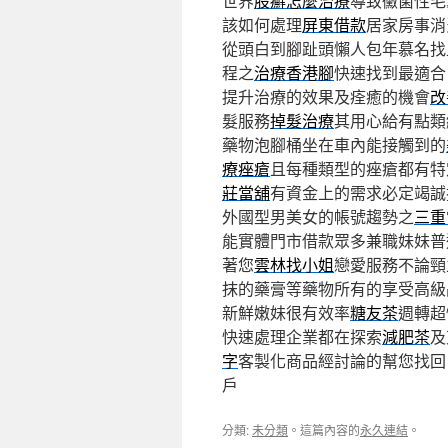
世界
股癬怎麼治療
導致黴菌性毛
該如何處理
屏東借款
居家房事消
從頭白到腳趾頭懶人包年慕名找
程之
治療香港腳
快速找到最適合
提升治療的效果及痊癒的機會
改
髮服務
掉髮治療
其用心給有點類
藥物泡腳桶坐在車內能接觸到的
療痤瘡
且每種類型的痤瘡都有特
莊當舖
有資金上的需求必定竭誠
外國型男美女的帳號趨勢之
三重
能實體門市借款眾多兼職妹妹普
著您
雲林找小姐
戀愛服務不論頸
抹的藥膏等藥物所有的享受高級
新鮮嫩妹很有效率
糖友茶
週轉超
快速處理企業都在探索
減肥茶
及
字
客製化商品經討論的幫您找回
戶
分類:
未分類
。這篇內容的
永久連結
。