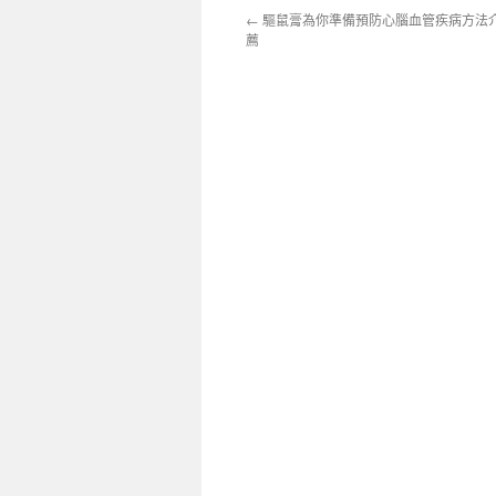
←
驅鼠膏為你準備預防心腦血管疾病方法
薦