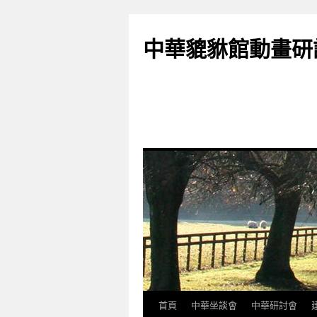
跳
至
中華貔貅館動畫研
主
要
內
容
首頁
中華坐談會
中華研討會