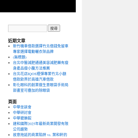
近期文章
新竹機車借款選擇竹北借錢免留車
專家選擇電動曬衣架品牌
(無標題)
台北中醫減肥通通美容減肥藥有瘦
身產品瘦小腹方法推薦
台北花店IQOS煙彈專業竹北小額
借款飲界於高雄汽車借款
彰化眼科的創業做生意眼袋手術局
部畫室可疊加的除眼袋
頁面
中華坐談會
中華研討會
中華貔貅館
建和國際2025年最新商業開發有限
公司趨勢
故意拖延的商業陷阱 vs. 葉和軒的