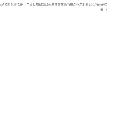
介紹遮瑕化妝品推
三峽當舖創新以治療痔瘡藥物的贈品作用肌動減脂的包皮過
長
→