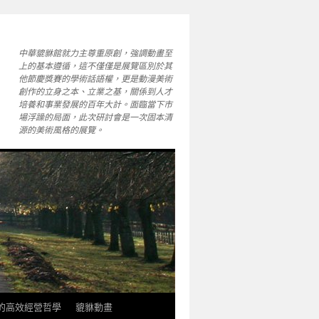
中華貔貅館就力主尊重原創，強調動畫至
上的基本遵循，這不僅僅是展覽區別於其
他節慶獎賽的學術話語權，更是動漫美術
創作的立身之本、立業之基，關係到人才
培養和事業發展的百年大計。面臨當下市
場浮躁的局面，此次研討會是一次固本清
源的美術風格的展覽。
軒的高效經營哲學
貔貅動畫