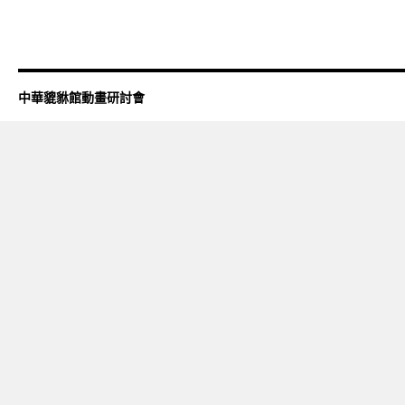
中華貔貅館動畫研討會