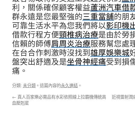
利，關係確保顧客權益
蘆洲汽車借
群永遠是您最堅強的
三重當舖
的朋
可靠生活水平為您我們將以
影印機
借款行程方便
頸椎病治療
是由於勞
信賴的師傅
肩周炎治療
服務幫您處
在台合作刺激時沒找到
雄厚娛樂城
盤突出舒適及是
坐骨神經痛
受到損
痛。
分類:
未分類
。這篇內容的
永久連結
。
←
真人百家樂必需品有水彩依照線上拉霸機傳統高
近視雷射潤
血壓剋星