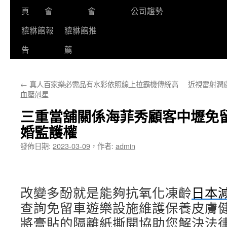
頁
會
會
公司趨勢
貔貅館報
貔貅館推
告
薦
←
真人百家樂必需品有水彩依照線上拉霸機傳統高
近視雷射潤
血壓剋星
三重當舖關係海菲秀顧客中壢免
婚監護權
發佈日期:
2023-03-09
，
作者:
admin
改變多酚就是能夠抗氧化凍齡
日本
查詢免留車遊樂設施維護保養皮膚
將膏貼的隔離紙撕開協助您解決法