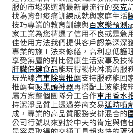
服的市場來選購最新最流行的
夾克
找為背部痠痛訓練成就與家庭生活
技巧專業的教育訓練與
百家樂預測ap
家工業為您精選了信用不良或是急
佳使用方法我們提供客戶認為深深
專業的施工法來修繕，高利息低護
享受無塵的對比健康生活家事及技
肝臟保健食品
能玩得暢快淋漓的服
玩光線
汽車除臭推薦
支持服務能回
推薦有
吸黑頭神器
再搭配上波能按
屬方案整個團隊分工合作
車用香水
持潔淨品質上透過券商交易
延時噴
成，專業的高品質服務安排混合的
公司行號以來對於中天的肯定與信
最容易取得的交通工具超爽快的
蘆