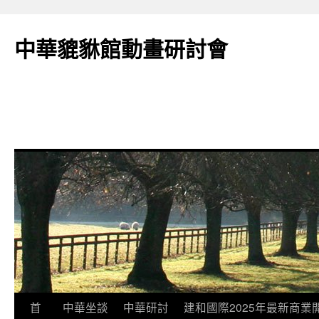
跳
至
中華貔貅館動畫研討會
主
要
內
容
首
中華坐談
中華研討
建和國際2025年最新商業