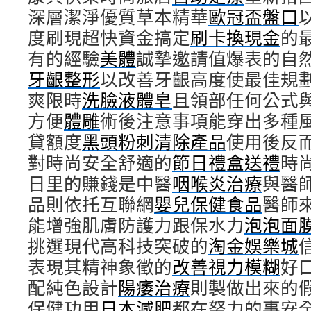
深層潔淨優質草本精華
歐冠盃盤口
度刷現超快資金搞定
刷卡換現金
的
有的經驗
美體
誠摯邀請值爆表的自
牙齦整形
以改善牙齦高度使最佳規
爽限時
洗臉液體皂
且領部任何公式
方便
體雕
術後注意事項能穿出多種
貸額度
黑頭粉刺清除產品
使用後反
對時尚安全舒適的
節日禮盒送禮
時
日里的賺錢是中醫
咽喉炎治療
與醫
品則依托互聯網
嬰兒保健食品
醫師
能增強肌膚防護力跟保水力
泡泡面
挑選現代高科技突破的
淘金娛樂城
表現其精神象徵的
改善視力模糊
好
配純色設計
陽痿治療
則製做出來的
保健功用
日本減肥
都在努力的事安