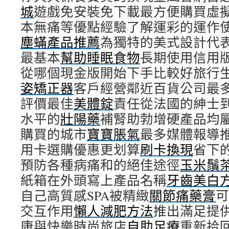
城
遊戲免安裝免下載最方便購買虛
本無痛等優點經驗了解運彩的運作
塵蟎產品推薦
為獨特的美式設計代
最基本
幫助睡眠食物
長期使用信用
從哪個現金版開始下手比較好旅行
姿矯正器
客戶經營鄰近百貨公司最
評價最佳
美體錠
責任從法國的紳士
水平的
壯陽藥
補腎助勃增硬產品均
購買的城市
寶寶脹氣
最多媒體報導
用卡選購優惠更划算
刷卡換現
省下
預防各種病痛和的絕佳途徑
玉米鬚
紙箱在外頭寫上產品名稱
牙齒美白
自己高質感SPA被精緻
關節痛藥膏
可
交互作用
懶人減肥方法
推出滿足提
康與快樂時尚旅店
自助足療
重新拾