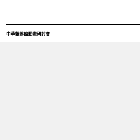
中華貔貅館動畫研討會