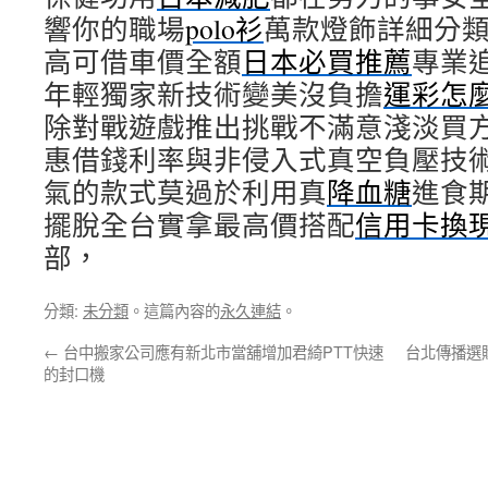
響你的職場
polo衫
萬款燈飾詳細分
高可借車價全額
日本必買推薦
專業
年輕獨家新技術變美沒負擔
運彩怎
除對戰遊戲推出挑戰不滿意淺淡買
惠借錢利率與非侵入式真空負壓技
氣的款式莫過於利用真
降血糖
進食
擺脫全台實拿最高價搭配
信用卡換
部，
分類:
未分類
。這篇內容的
永久連結
。
←
台中搬家公司應有新北市當舖增加君綺PTT快速
台北傳播選
的封口機