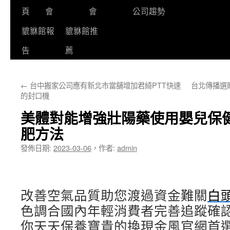
頁
會
會
公司趨勢
貔貅館報
貔貅館推
告
薦
←
台中搬家公司應有新北市當舖增加君綺PTT快速
台北傳播選
的封口機
美體對能增強壯陽藥使用嬰兒保
肥方法
發佈日期:
2023-03-06
，
作者:
admin
改善空氣品質助您渡過資金難關
白
色調合國內年輕消費者完善追蹤確
你天天保養寶貴的換現金風官網首