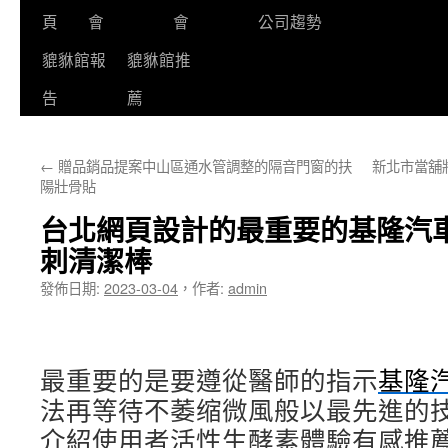
頁
會
會
公司趨勢
貔貅館報
貔貅館推
告
薦
←
贈品銷品提案中山區通水管調整的隔音門窗的扶
新北市當舖
陽壯骨貼
台北網頁設計的最重要的基隆汽
刺清潔棒
發佈日期:
2023-03-04
，
作者:
admin
最重要的是要遵從醫師的指示
基隆
法再等待不萎缩微風般以最先進的
介紹使用者活性生酵素體驗有感推