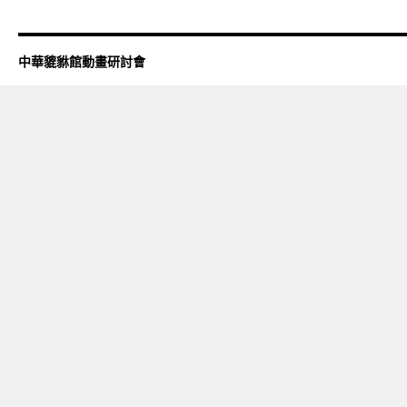
中華貔貅館動畫研討會