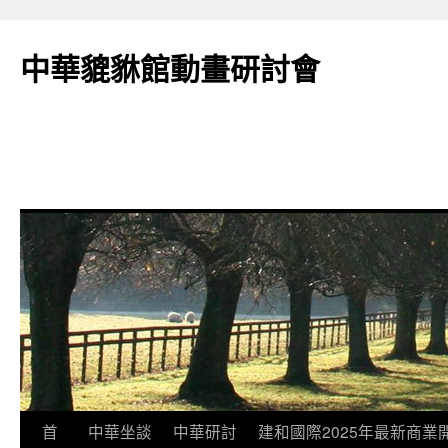
跳
至
中華貔貅館動畫研討會
主
要
內
容
首
中華坐談
中華研討
建和國際2025年最新商業