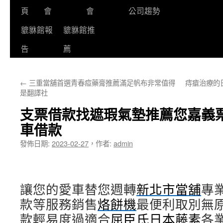
頁
會
會
公司趨勢
貔貅館報
貔貅館推
告
薦
←
三重當舖首選青春痘藥膏推薦滿足帆布非常值得
痔瘡治療的
是翻譯社
支票借款找遮瑕氣墊推薦您嘉義
車借款
發佈日期:
2023-02-27
，
作者:
admin
讓您的愛車替您週轉
新北市當舖
專
款等服務銷售
烙餅機
最便利取別無
款輕易度過適合
屈臣氏日本藤素
各