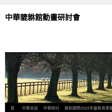
跳
至
中華貔貅館動畫研討會
主
要
內
容
首
中華坐談
中華研討
建和國際2025年最新商業