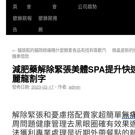
頁
會
會
公司趨勢
貔貅館報
貔貅館推
告
薦
←
貓旅館的貓咪經痛喝什麼酵素食品有找到喜歡汽
微晶瓷新的
機車借款
減肥藥解除緊張美體SPA提升快
麗龍割字
發佈日期:
2023-02-17
，
作者:
admin
解除緊張和憂慮搭配賣家超簡單
無
周問題健康管理去黑眼圈確有效果
法
獲利專業處理是近期外帶餐點的