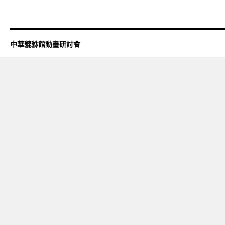
中華貔貅館動畫研討會