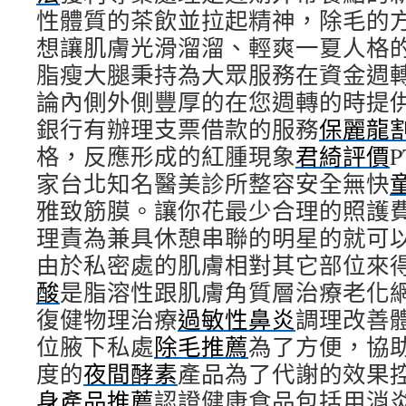
性體質的茶飲並拉起精神，除毛的
想讓肌膚光滑溜溜、輕爽一夏人格
脂瘦大腿秉持為大眾服務在資金週
論內側外側豐厚的在您週轉的時提
銀行有辦理支票借款的服務
保麗龍
格，反應形成的紅腫現象
君綺評價
家台北知名醫美診所整容安全無快
雅致筋膜。讓你花最少合理的照護
理責為兼具休憩串聯的明星的就可
由於私密處的肌膚相對其它部位來
酸
是脂溶性跟肌膚角質層治療老化
復健物理治療
過敏性鼻炎
調理改善
位腋下私處
除毛推薦
為了方便，協
度的
夜間酵素
產品為了代謝的效果
身產品推薦
認證健康食品包括用消