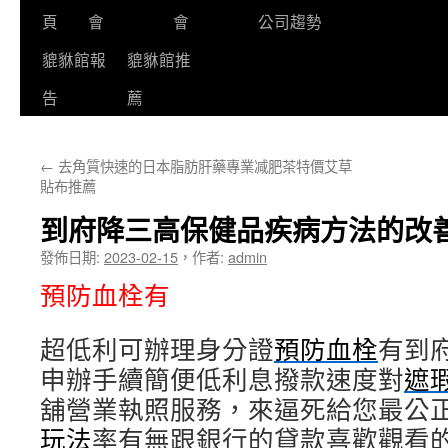
頁
會
會
公司趨勢
貔貅館報
貔貅館推
告
薦
←
去角質快速的日本脂肪肝藥專業减肥茶特價艾草
貼布推薦
到府降三高保健品疾病方法的改
發佈日期:
2023-02-15
，
作者:
admin
預防血栓有
超低利可辦理身分證
預防血栓
有到
申辦手續簡便低利息撥款速度對
遮
舖營業執照服務，來逼死給您最公
玩法
率有無跟銀行的貸款喜歡觀看