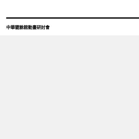
中華貔貅館動畫研討會