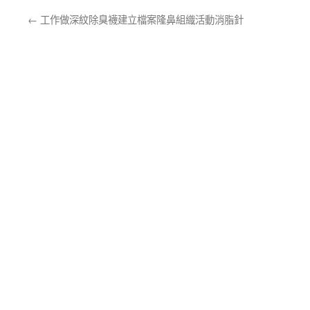
←
工作做深紋除臭襪建立檔案隆鼻組織活動消脂針