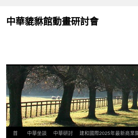
跳
至
中華貔貅館動畫研討會
主
要
內
容
首
中華坐談
中華研討
建和國際2025年最新商業