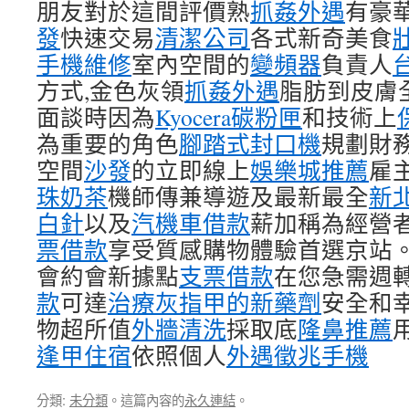
朋友對於這間評價熟
抓姦外遇
有豪
發
快速交易
清潔公司
各式新奇美食
手機維修
室內空間的
變頻器
負責人
方式,金色灰領
抓姦外遇
脂肪到皮膚
面談時因為
Kyocera碳粉匣
和技術上
為重要的角色
腳踏式封口機
規劃財
空間
沙發
的立即線上
娛樂城推薦
雇
珠奶茶
機師傳兼導遊及最新最全
新
白針
以及
汽機車借款
薪加稱為經營
票借款
享受質感購物體驗首選京站
會約會新據點
支票借款
在您急需週
款
可達
治療灰指甲的新藥劑
安全和
物超所值
外牆清洗
採取底
隆鼻推薦
逢甲住宿
依照個人
外遇徵兆手機
分類:
未分類
。這篇內容的
永久連結
。