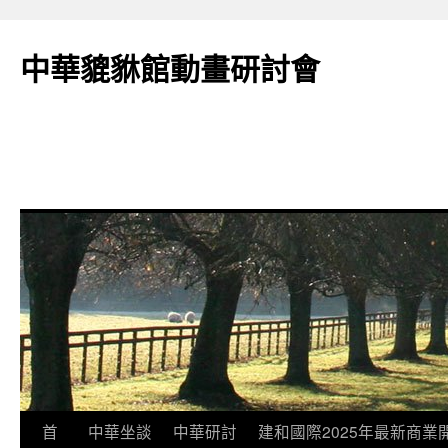
跳
至
中華貔貅館動畫研討會
主
要
內
容
首
中華坐談
中華研討
建和國際2025年最新商業