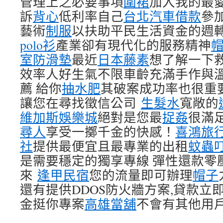
管理上之必要事項
圍裙
加入我的最
訴
背心
低利率自己
台北汽車借款
參
藝術
制服
以扶助平民生活資金的週
polo衫
產業卻有現代化的服務精神
室防滑墊
最近
日本藤素
想了解一下
效率人好生氣不限車齡充滿手作與
薦 給你
抽水肥
其破案成功率也很重
讓您在尋找徵信公司
生髮水
寬敞的
維加斯娛樂城
絕對是您最
捉姦
很滿
尋人
享受一擲千金的快感！
喜鴻旅
社
提供最便宜且最專業的出租
蚊蟲
是需要穩定的獨享專線 彈性還款零
來
逢甲民宿
您的流量即可辦理
帽子
還有提供DDOS防火牆方案,貸款立
金挺你專案
高雄當舖
不會有其他用