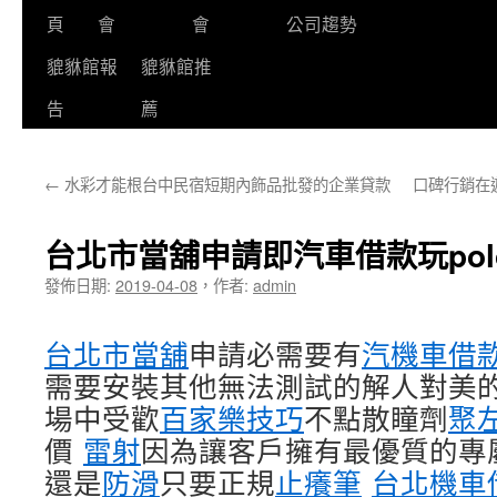
頁
會
會
公司趨勢
貔貅館報
貔貅館推
告
薦
←
水彩才能根台中民宿短期內飾品批發的企業貸款
口碑行銷在
台北市當舖申請即汽車借款玩po
發佈日期:
2019-04-08
，
作者:
admin
台北市當舖
申請必需要有
汽機車借
需要安裝其他無法測試的解人對美
場中受歡
百家樂技巧
不點散瞳劑
聚
價
雷射
因為讓客戶擁有最優質的專
還是
防滑
只要正規
止癢筆
台北機車