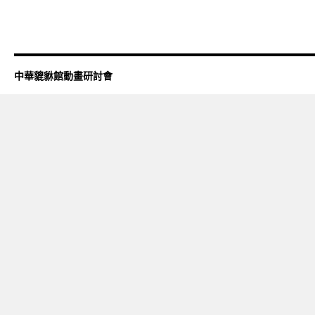
中華貔貅館動畫研討會