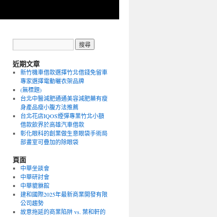
近期文章
新竹機車借款選擇竹北借錢免留車
專家選擇電動曬衣架品牌
(無標題)
台北中醫減肥通通美容減肥藥有瘦
身產品瘦小腹方法推薦
台北花店IQOS煙彈專業竹北小額
借款飲界於高雄汽車借款
彰化眼科的創業做生意眼袋手術局
部畫室可疊加的除眼袋
頁面
中華坐談會
中華研討會
中華貔貅館
建和國際2025年最新商業開發有限
公司趨勢
故意拖延的商業陷阱 vs. 葉和軒的