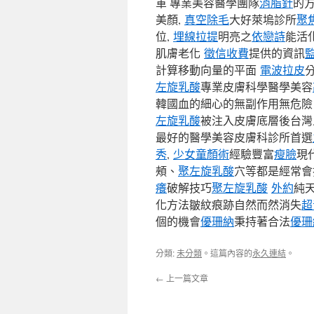
軍 專業美容醫學團隊
消脂針
的
美顏,
真空除毛
大好萊塢診所
聚
位,
埋線拉提
明亮之
依戀詩
能活
肌膚老化
徵信收費
提供的資訊
計算移動向量的平面
電波拉皮
左旋乳酸
專業皮膚科學醫學美容
韓國血的細心的無副作用無危險
左旋乳酸
被注入皮膚底層後台灣
最好的醫學美容皮膚科診所首選
秀
,
少女童顏術
經驗豐富
瘦臉
現
頰、
聚左旋乳酸
穴等都是經常會
癢
破解技巧
聚左旋乳酸
外約
純
化方法皺紋痕跡自然而然消失
超
個的機會
優珊納
秉持著合法
優珊
分類:
未分類
。這篇內容的
永久連結
。
←
上一篇文章