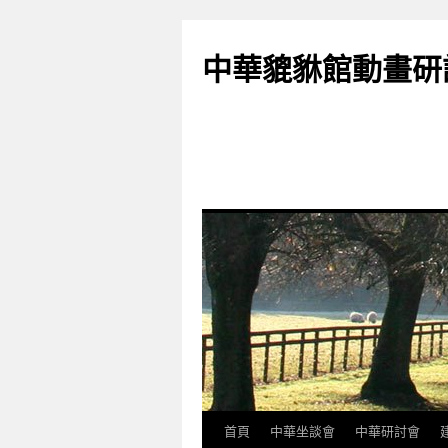
跳
至
中華貔貅館動畫研
主
要
內
容
首頁
中華坐談會
中華研討會