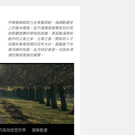
中華貔貅館就力主尊重原創，強調動畫至
上的基本遵循，這不僅僅是展覽區別於其
他節慶獎賽的學術話語權，更是動漫美術
創作的立身之本、立業之基，關係到人才
培養和事業發展的百年大計。面臨當下市
場浮躁的局面，此次研討會是一次固本清
源的美術風格的展覽。
軒的高效經營哲學
貔貅動畫