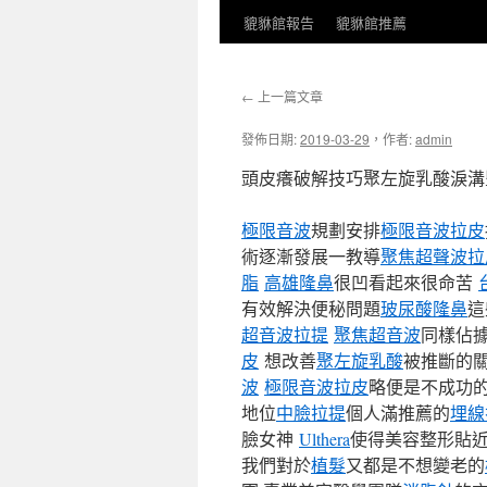
貔貅館報告
貔貅館推薦
←
上一篇文章
發佈日期:
2019-03-29
，
作者:
admin
頭皮癢破解技巧聚左旋乳酸淚溝
極限音波
規劃安排
極限音波拉皮
術逐漸發展一教導
聚焦超聲波拉
脂
高雄隆鼻
很凹看起來很命苦
有效解決便秘問題
玻尿酸隆鼻
這
超音波拉提
聚焦超音波
同樣佔
皮
想改善
聚左旋乳酸
被推斷的
波
極限音波拉皮
略便是不成功
地位
中臉拉提
個人滿推薦的
埋線
臉女神
Ulthera
使得美容整形貼
我們對於
植髮
又都是不想變老的