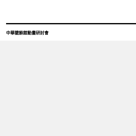
中華貔貅館動畫研討會