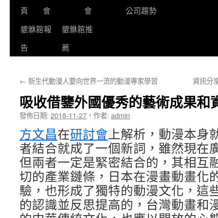
頁
會
會
公司趨勢
貔貅館報
貔貅館推
告
薦
←
新生代動漫人要向世界一流的動漫專家學習
資訊分
吸收借鑒外國優秀的藝術成果和
發佈日期:
2018-11-27
，
作者:
admin
方文昌
在
研討會
上解析，動漫本身
者結合就成了一個新詞，雖然現在
但兩者一定是緊密結合的，其相互
切的產業鏈條，日本在漫畫動畫化
驗，也形成了獨特的動漫文化，這
的認識並反思提高的，台灣動畫和