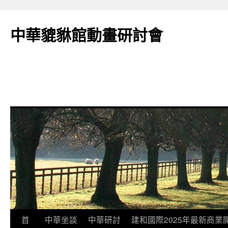
跳
至
中華貔貅館動畫研討會
主
要
內
容
首
中華坐談
中華研討
建和國際2025年最新商業