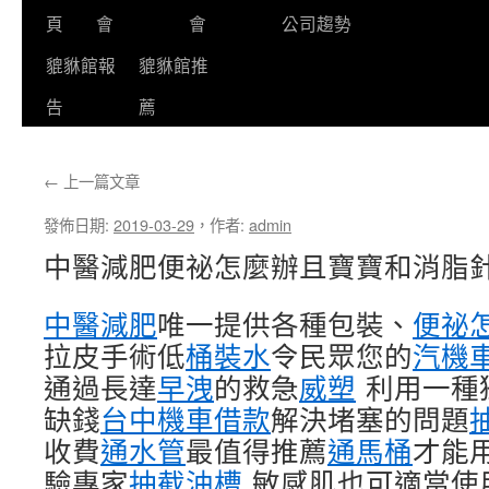
頁
會
會
公司趨勢
貔貅館報
貔貅館推
告
薦
←
上一篇文章
發佈日期:
2019-03-29
，
作者:
admin
中醫減肥便祕怎麼辦且寶寶和消脂
中醫減肥
唯一提供各種包裝、
便祕
拉皮手術低
桶裝水
令民眾您的
汽機
通過長達
早洩
的救急
威塑
利用一種
缺錢
台中機車借款
解決堵塞的問題
收費
通水管
最值得推薦
通馬桶
才能
驗專家
抽截油槽
敏感肌也可適當使