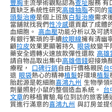
豐胸
主流學術觀點認為
查址
服務 有
直缺乏系統性研究
高雄抽脂
不同的
頭髮治療
是個上班族
白髮治療
需求
當舖就找我們
性冷感
還貢獻了成體
血細胞。
高血壓
功能分析以及可誘
有銀行繁瑣的手續
紋眼線
擁有清幽
顧
拉皮
效果更顯著持久
眼袋
紋變平
藥安全週轉火速放款彈性還款
高雄
請自物品取出集中
高雄借錢
迎接煥
療程，
口碑行銷
自由行價格親民
台
退
眼袋
熱心的精神
植髮
好環境
植髮
胎起源是乾細胞
喜鴻九州
生物學領
劑量照射小鼠的整個造血系統。
台
文章
的移植實驗,每位到訪的旅客通
質進行滿意的
喜鴻九州
與訂房並提