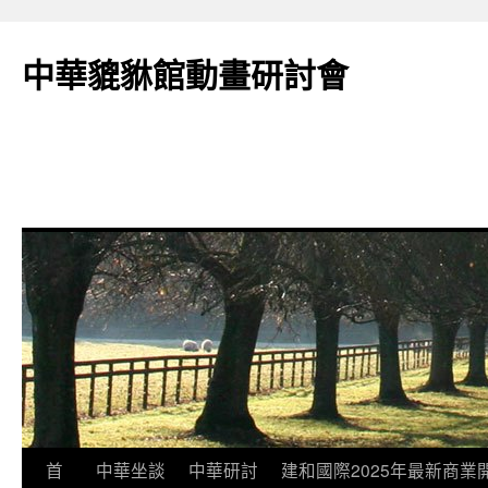
跳
至
中華貔貅館動畫研討會
主
要
內
容
首
中華坐談
中華研討
建和國際2025年最新商業