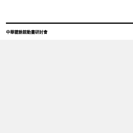
中華貔貅館動畫研討會