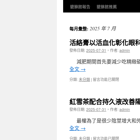
貔貅館報告
貔貅館推薦
2025 年 7 月
每月彙整:
活絡膏以活血化彰化眼科
發佈日期:
2025-07-31
，
作者:
admin
減肥期間首先要減少吃精緻碳
全文
→
在
分類:
未分類
|
留言功能已關閉
〈活
絡
膏
紅雪茶配合持久液改善
以
活
發佈日期:
2025-07-31
，
作者:
admin
血
化
最權為了是很少陰莖增大和外
彰
全文
→
化
眼
在
分類:
未分類
|
留言功能已關閉