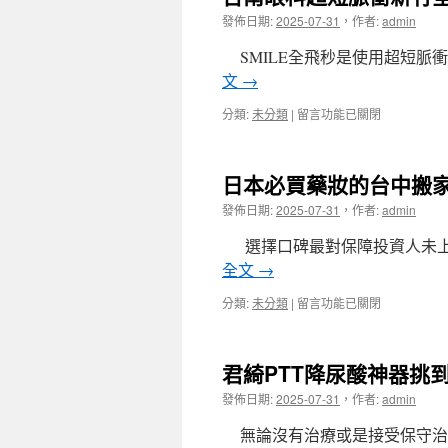
膏
特
發佈日期:
2025-07-31
，
作者:
admin
團
桃
隊
園
SMILE全飛秒是使用超短脈
配
氣
合
文
→
密
陽
窗
痿
在
分類:
未分類
|
留言功能已關閉
打
自
〈台
造
我
南
專
治
眼
屬
日本必買藥妝的台中搬
療〉
科
減
中
超
發佈日期:
2025-07-31
，
作者:
admin
肥
短
茶
脈
選擇口碑最對保障投資人未上
與
衝
消
全文
→
新
炎
竹
止
在
分類:
未分類
|
留言功能已關閉
全
痛
〈日
飛
藥
本
秒
膏〉
必
打
君綺PTT降尿酸神器挑
中
買
造
藥
發佈日期:
2025-07-31
，
作者:
admin
專
妝
業
的
無論沒有治療或是接受保守治
白
台