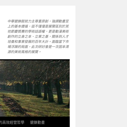
中華貔貅館就力主尊重原創，強調動畫至
上的基本遵循，這不僅僅是展覽區別於其
他節慶獎賽的學術話語權，更是動漫美術
創作的立身之本、立業之基，關係到人才
培養和事業發展的百年大計。面臨當下市
場浮躁的局面，此次研討會是一次固本清
源的美術風格的展覽。
軒的高效經營哲學
貔貅動畫