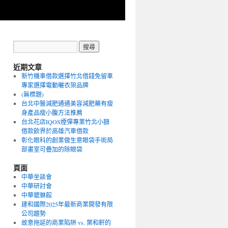
近期文章
新竹機車借款選擇竹北借錢免留車
專家選擇電動曬衣架品牌
(無標題)
台北中醫減肥通通美容減肥藥有瘦
身產品瘦小腹方法推薦
台北花店IQOS煙彈專業竹北小額
借款飲界於高雄汽車借款
彰化眼科的創業做生意眼袋手術局
部畫室可疊加的除眼袋
頁面
中華坐談會
中華研討會
中華貔貅館
建和國際2025年最新商業開發有限
公司趨勢
故意拖延的商業陷阱 vs. 葉和軒的