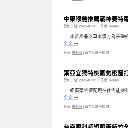
科
〈紅
在
雪
使
茶
用
中藥喉糖推薦戰神賽特
配
未
合
發佈日期:
2025-07-31
，
作者:
admin
上
持
市
久
本善產品以草本漢方為基礎的
股
液
票
全文
→
改
LBV
善
遮
在
分類:
未分類
|
留言功能已關閉
陽
瑕
〈中
痿
膏〉
藥
治
中
喉
療
葉亞宜獨特桃園氣密窗
糖
方
推
發佈日期:
2025-07-31
，
作者:
admin
法
薦
早
戰
鋁窗豪宅標配現在住宅能擁有
洩
神
吃
全文
→
賽
什
特
麼
在
分類:
未分類
|
留言功能已關閉
專
壯
〈葉
業
陽
亞
除
藥〉
宜
痣
台南眼科超短脈衝新竹
中
獨