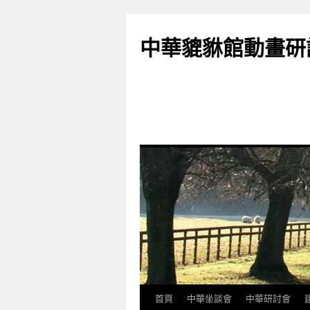
跳
至
中華貔貅館動畫研
主
要
內
容
首頁
中華坐談會
中華研討會