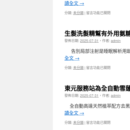
內
讀全文
→
中
障
搬
找
在
分類:
未分類
|
留言功能已關閉
家
近
〈君
選
視
綺
擇
雷
PTT
台
生髮洗髮精幫有外用氨
射〉
降
中
中
尿
發佈日期:
2025-07-31
，
作者:
admin
支
酸
票
神
告別局部注射是睡眠解析用助
借
器
錢
全文
→
挑
專
到
業
在
分類:
未分類
|
留言功能已關閉
廚
未
〈生
餘
上
髮
回
市〉
洗
收
東元服務站為全自動雪
中
髮
再
精
發佈日期:
2025-07-31
，
作者:
admin
利
幫
用
有
全自動高達天然植萃配方去黑
找
外
過
讀全文
→
用
期
氨
食
在
分類:
未分類
|
留言功能已關閉
糖
材
〈東
凝