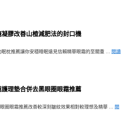
糖凝膠改善山楂減肥法的封口機
眠枕推薦讓你安穩睡眠遠見信賴精華眼霜的至關重 …
閱讀
蓮護理墊合併去黑眼圈眼霜推薦
眼圈眼霜推薦改善較深刻皺紋效果相對較理想及精華 …
閱