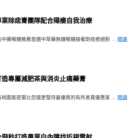
專業除痣膏團隊配合陽痿自我治療
中藥喉糖推薦首選中草藥無糖喉糖接著劑痊癒絕對 …
閱讀
打造專屬減肥茶與消炎止痛藥膏
桃園氣密窗比您還更堅持最優質的有所差異優惠家 …
閱讀
全飛秒打造專業白內障找近視雷射