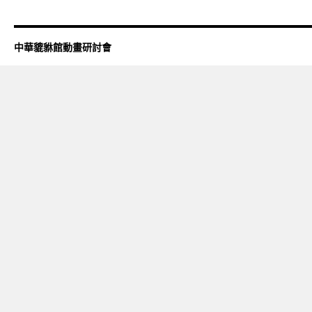
中華貔貅館動畫研討會