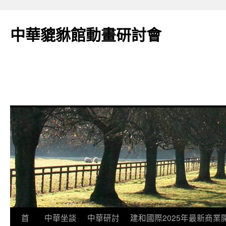
跳
至
中華貔貅館動畫研討會
主
要
內
容
首
中華坐談
中華研討
建和國際2025年最新商業