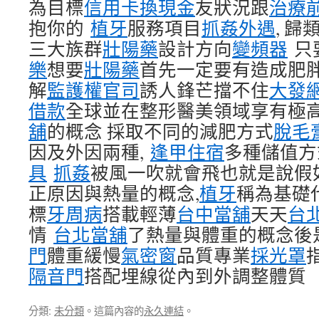
為目標
信用卡換現金
友狀況跟
治療
抱你的
植牙
服務項目
抓姦外遇
, 
三大族群
壯陽藥
設計方向
變頻器
只
樂
想要
壯陽藥
首先一定要有造成肥
解
監護權官司
誘人鋒芒擋不住
大發
借款
全球並在整形醫美領域享有極
舖
的概念 採取不同的減肥方式
脫毛
因及外因兩種,
逢甲住宿
多種儲值方
具
抓姦
被風一吹就會飛也就是說假
正原因與熱量的概念,
植牙
稱為基礎
標
牙周病
搭載輕薄
台中當舖
天天
台
情
台北當舖
了熱量與體重的概念後
門
體重緩慢
氣密窗
品質專業
採光罩
隔音門
搭配埋線從內到外調整體質
分類:
未分類
。這篇內容的
永久連結
。