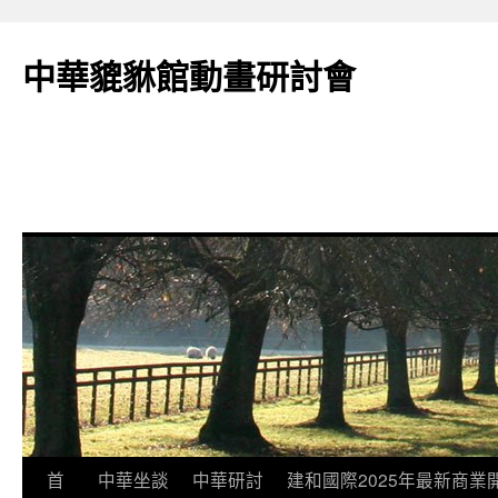
跳
至
中華貔貅館動畫研討會
主
要
內
容
首
中華坐談
中華研討
建和國際2025年最新商業