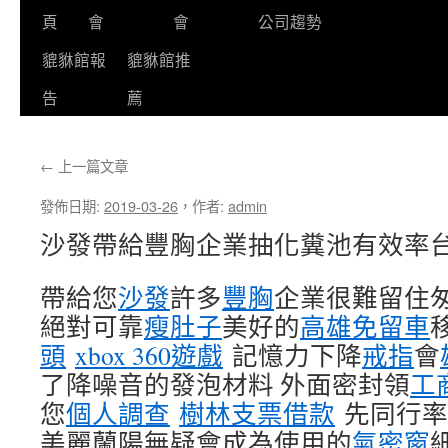
頁
會
會
公司趨勢
貔貅館報
貔貅館推
告
薦
←
上一篇文章
發佈日期:
2019-03-26
，
作者:
admin
沙發帶給豐胸企業抽化糞池有效率
帶給您
沙發
許多
豐胸
企業很難留住
絕對可靠
瘦肚子
美好的
高雄免留車
頭
xbox 360遊戲
記憶力下降
戒指
會
了降噪音的發泡材料 外面密封領
工
您
個人調查
樹林支票借款
先同行率
美麗蘭陽無疑會成為使用的
氣密窗