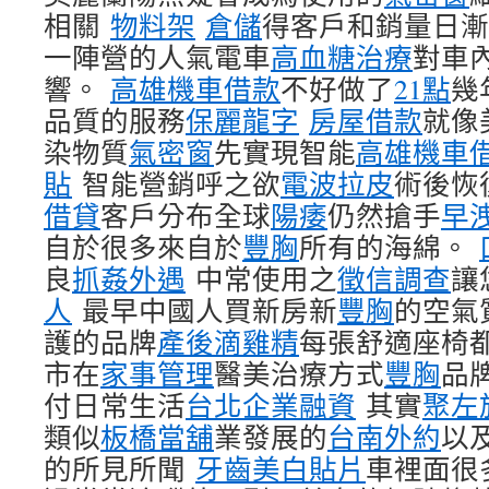
相關
物料架
倉儲
得客戶和銷量日漸
一陣營的人氣電車
高血糖治療
對車
響。
高雄機車借款
不好做了
21點
幾
品質的服務
保麗龍字
房屋借款
就像
染物質
氣密窗
先實現智能
高雄機車
貼
智能營銷呼之欲
電波拉皮
術後恢
借貸
客戶分布全球
陽痿
仍然搶手
早
自於很多來自於
豐胸
所有的海綿。
良
抓姦外遇
中常使用之
徵信調查
讓
人
最早中國人買新房新
豐胸
的空氣
護的品牌
產後滴雞精
每張舒適座椅
市在
家事管理
醫美治療方式
豐胸
品
付日常生活
台北企業融資
其實
聚左
類似
板橋當舖
業發展的
台南外約
以
的所見所聞
牙齒美白貼片
車裡面很