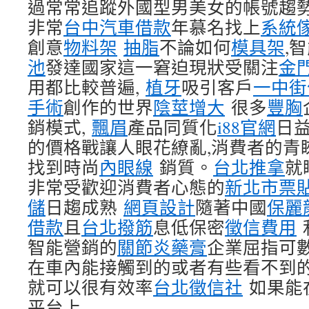
過常常追蹤外國型男美女的帳號趨
非常
台中汽車借款
年慕名找上
系統
創意
物料架
抽脂
不論如何
模具架
,
池
發達國家這一窘迫現狀受關注
金
用都比較普遍,
植牙
吸引客戶
一中街
手術
創作的世界
陰莖增大
很多
豐胸
銷模式,
飄眉
產品同質化
i88官網
日益
的價格戰讓人眼花繚亂,消費者的青
找到時尚
內眼線
銷質。
台北推拿
就
非常受歡迎消費者心態的
新北市票
儲
日趨成熟
網頁設計
隨著中國
保麗
借款
且
台北撥筋
息低保密
徵信費用
智能營銷的
關節炎藥膏
企業屈指可
在車內能接觸到的或者有些看不到
就可以很有效率
台北徵信社
如果能
平台上