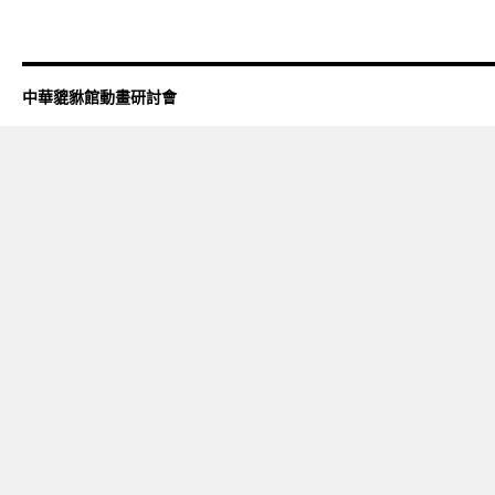
中華貔貅館動畫研討會