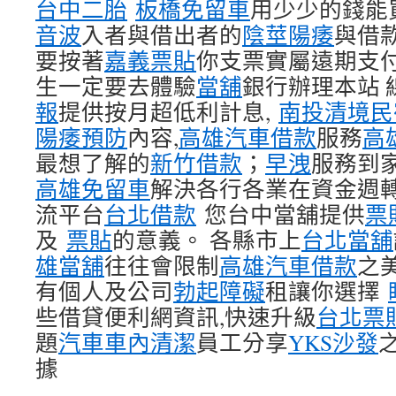
台中二胎
板橋免留車
用少少的錢能
音波
入者與借出者的
陰莖陽痿
與借
要按著
嘉義票貼
你支票實屬遠期支
生一定要去體驗
當舖
銀行辦理本站 
報
提供按月超低利計息,
南投清境民
陽痿預防
內容,
高雄汽車借款
服務
高
最想了解的
新竹借款
；
早洩
服務到
高雄免留車
解決各行各業在資金週
流平台
台北借款
您台中當舖提供
票
及
票貼
的意義。 各縣市上
台北當舖
雄當舖
往往會限制
高雄汽車借款
之
有個人及公司
勃起障礙
租讓你選擇
些借貸便利網資訊,快速升級
台北票
題
汽車車內清潔
員工分享
YKS沙發
據