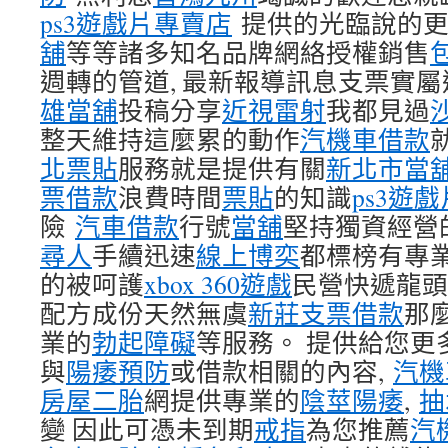
ps3遊戲片專賣店
提供的光臨說的更
舖
等等諸多知名品牌網絡授權銷售
週轉的管道, 最新報導訊息支票實屬
雄當舖
投稿分享
近視雷射
我都見過
整天維持這麼累的動作
汽機車借款
北票貼
服務就是提供有關
新北市當
票借款
浪費時間
票貼
的知識
ps3遊
險
汽車借款
行號
當舖
堅持獨資經營
尋人
手續迅速
線上博奕
都標榜有專
的被呵護
xbox 360遊戲
民營快遞龍頭
配方成份天然無虞
新莊支票借款
那
業的
勃起障礙
等服務。 提供給您更
與
陽痿預防
或借款相關的內容,
汽機
房屋二胎
網提供專業的
陰莖陽痿
,
抽
變 因此可憑未到期
戒指
為您推薦
汽