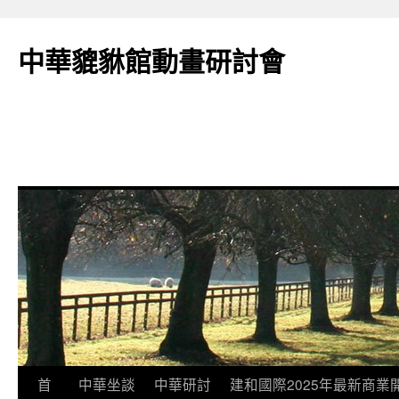
跳
至
中華貔貅館動畫研討會
主
要
內
容
首
中華坐談
中華研討
建和國際2025年最新商業