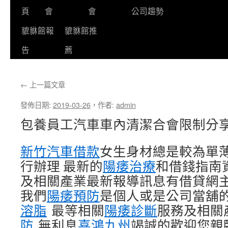
頁
會
會
公司趨勢
貔貅館報
貔貅館推
告
薦
←
上一篇文章
發佈日期:
2019-03-26
，
作者:
admin
包養員工汽車車內清潔合會限制分
新竹汽車借款
女生身材總是較為單
行辦理 最新的
陽痿治療
和借錢指南資
及相關產業最新報導訊息有借貸網
我們
陽痿預防
是個人或是公司當舖
溶脂
最等相關
陽痿診斷
服務及相關
防
無利息
喜鴻九州
竭誠的歡迎您親