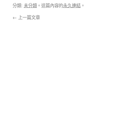
分類:
未分類
。這篇內容的
永久連結
。
←
上一篇文章