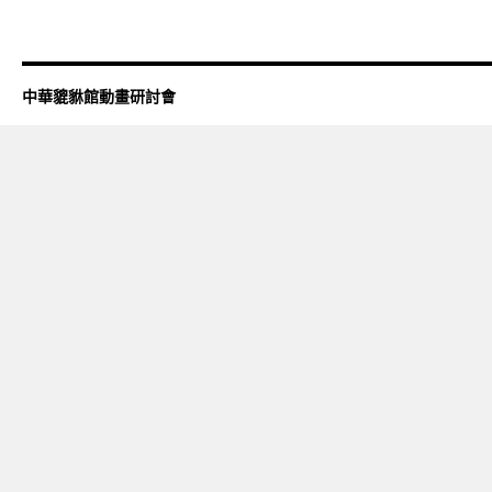
中華貔貅館動畫研討會